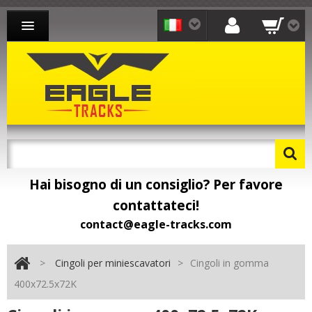
CINGOLI PER MINIESCAVATORI
CINGOLI PER PALE
CINGOLI PER MOTOCARRIOLA
CONTATTO
Hai bisogno di un consiglio? Per favore
contattateci!
contact@eagle-tracks.com
>
Cingoli per miniescavatori
>
Cingoli in gomma
400x72.5x72K