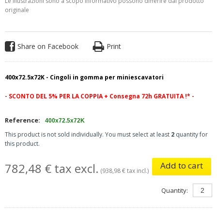
Le illustrazioni sono a scopo informativo possono differire dal prodotto
originale
Share on Facebook
Print
400x72.5x72K - Cingoli in gomma per miniescavatori
- SCONTO DEL 5%
PER LA COPPIA
+
Consegna 72h GRATUITA
!* -
Reference:
400x72.5x72K
This product is not sold individually. You must select at least
2
quantity for
this product.
Add to cart
782,48 € tax excl.
(938,98 € tax incl.)
Quantity: