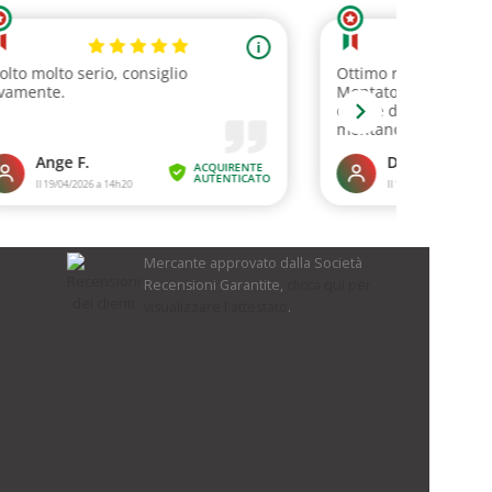
Mercante approvato dalla Società
Recensioni Garantite,
clicca qui per
visualizzare l'attestato
.