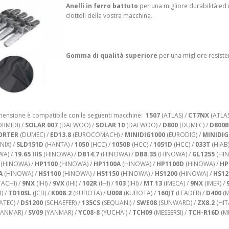
Anelli in ferro battuto
per una migliore durabilità ed
ciottoli della vostra macchina.
Gomma di qualità superiore
p
er una migliore resiste
ensione è compatibile con le seguenti macchine:
1507
(ATLAS) /
CT7NX
(ATLAS
RMIDI) /
SOLAR 007
(DAEWOO) /
SOLAR 10
(DAEWOO) /
D800
(DUMEC) /
D800B
ORTER
(DUMEC) /
ED13.8
(EUROCOMACH) /
MINIDIG1000
(EURODIG) /
MINIDIG
NIX) /
SLD151D
(HANTA) /
1050
(HCC) /
1050B
(HCC) /
1051D
(HCC) /
033T
(HIAB)
A) /
19.65 IIIS
(HINOWA) /
DB14.7
(HINOWA) /
DB8.35
(HINOWA) /
GL1255
(HIN
(HINOWA) /
HP1100
(HINOWA) /
HP1100A
(HINOWA) /
HP1100D
(HINOWA) /
HP
A
(HINOWA) /
HS1100
(HINOWA) /
HS1150
(HINOWA) /
HS1200
(HINOWA) /
HS12
TACHI) /
9NX
(IHI) /
9VX
(IHI) /
102R
(IHI) /
103
(IHI) /
MT 13
(IMECA) /
9NX
(IMER) /
) /
TD10SL
(JCB) /
K008.2
(KUBOTA) /
U008
(KUBOTA) /
160JT
(LEADER) /
D400
(M
ATEC) /
DS1200
(SCHAEFER) /
135CS
(SEQUANI) /
SWE08
(SUNWARD) /
ZX8.2
(HIT
ANMAR) /
SV09
(YANMAR) /
YC08-8
(YUCHAI) /
TCH09
(MESSERSI) /
TCH-R16D
(ME