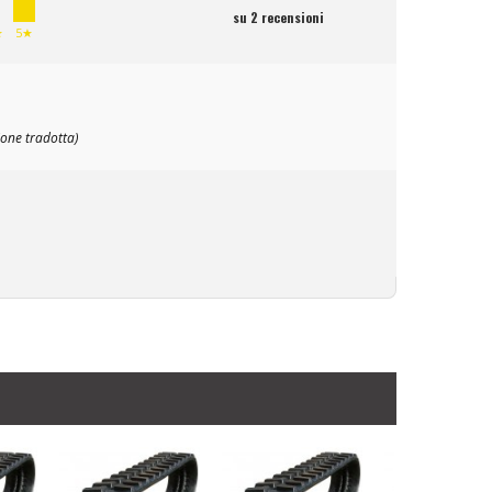
su 2 recensioni
★
5★
ione tradotta)