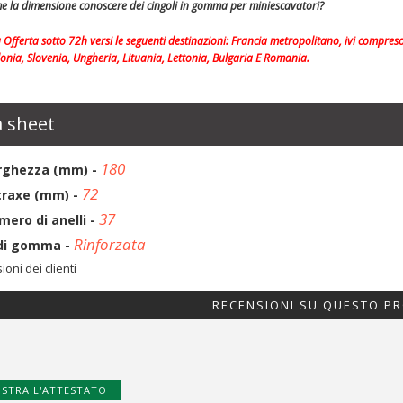
e la dimensione conoscere dei c
ingoli in gomma per miniescavatori
?
Offerta sotto 72h versi le seguenti destinazioni: Francia metropolitano, ivi compre
lonia, Slovenia, Ungheria, Lituania, Lettonia, Bulgaria E Romania.
 sheet
180
rghezza (mm) -
72
traxe (mm) -
37
mero di anelli -
Rinforzata
di gomma -
oni dei clienti
RECENSIONI SU QUESTO P
STRA L'ATTESTATO