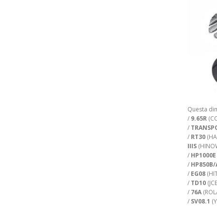
Questa dim
/
9.65R
(CO
/
TRANSP
/
RT30
(HA
IIIS
(HINOW
/
HP1000E
/
HP850B/
/
EG08
(HI
/
TD10
(JCB
/
76A
(ROL
/
SV08.1
(Y