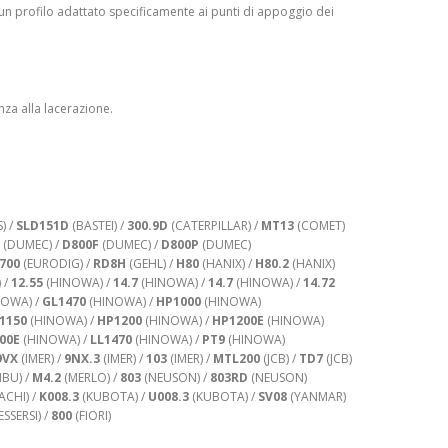
 un profilo adattato specificamente ai punti di appoggio dei
nza alla lacerazione.
) /
SLD151D
(BASTEI) /
300.9D
(CATERPILLAR) /
MT13
(COMET)
(DUMEC) /
D800F
(DUMEC) /
D800P
(DUMEC)
700
(EURODIG) /
RD8H
(GEHL) /
H80
(HANIX) /
H80.2
(HANIX)
 /
12.55
(HINOWA) /
14.7
(HINOWA) /
14.7
(HINOWA) /
14.72
OWA) /
GL1470
(HINOWA) /
HP1000
(HINOWA)
1150
(HINOWA) /
HP1200
(HINOWA) /
HP1200E
(HINOWA)
00E
(HINOWA) /
LL1470
(HINOWA) /
PT9
(HINOWA)
9VX
(IMER) /
9NX.3
(IMER) /
103
(IMER) /
MTL200
(JCB) /
TD7
(JCB)
BU) /
M4.2
(MERLO) /
803
(NEUSON) /
803RD
(NEUSON)
ACHI) /
K008.3
(KUBOTA) /
U008.3
(KUBOTA) /
SV08
(YANMAR)
SSERSI) /
800
(FIORI)