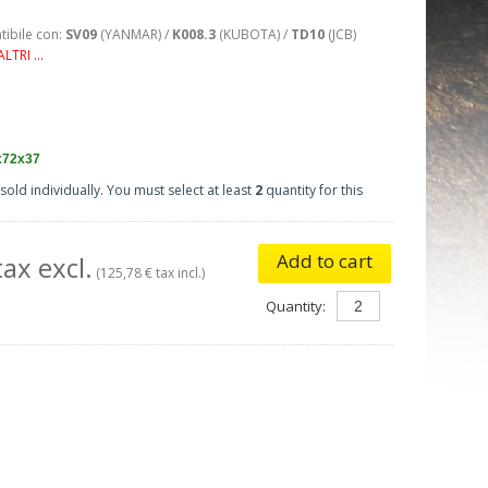
ibile con:
SV09
(YANMAR) /
K008.3
(KUBOTA) /
TD10
(JCB)
ALTRI ...
x72x37
sold individually. You must select at least
2
quantity for this
Add to cart
ax excl.
(125,78 € tax incl.)
Quantity: