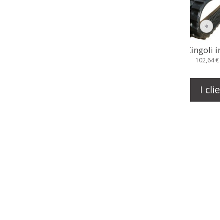
Cingol
109
I cl