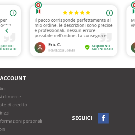
O ACCOUNT
ini
si di merce
ote di credito
irizzi
SEGUICI
nformazioni personali
oni