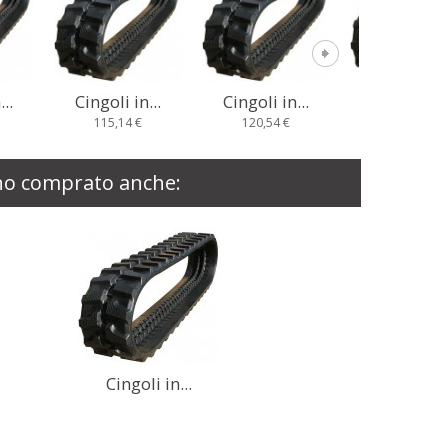
i in...
Cingoli in...
Cingoli in...
Cingoli
14 €
120,54 €
130,52 €
129,
nno comprato anche:
Cingoli in...