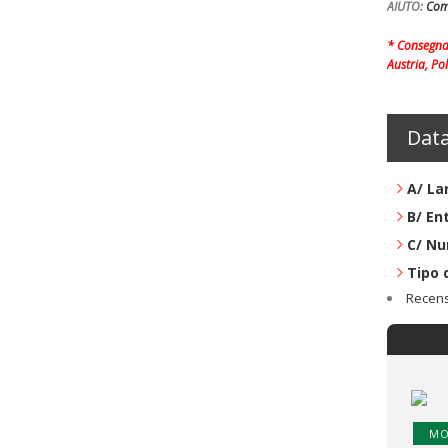
AIUTO:
Com
* Consegna 
Austria, Po
Data
A/ La
B/ En
C/ Nu
Tipo 
Recensi
MO