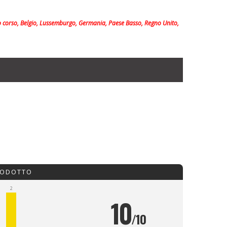
so corso, Belgio, Lussemburgo, Germania, Paese Basso, Regno Unito,
RODOTTO
2
10
/10