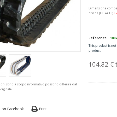
Dimensione compat
/
EG08
(HITACHI)
E 
Reference:
180
This product is not 
product.
104,82 € t
azioni sono a scopo informativo possono differire dal
riginale
e on Facebook
Print