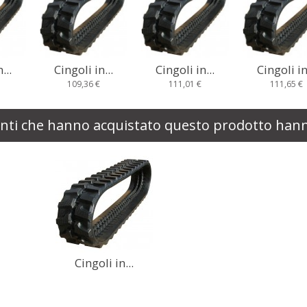
i in...
Cingoli in...
Cingoli in...
Cingol
,36 €
111,01 €
111,65 €
115,
ienti che hanno acquistato questo prodotto ha
Cingoli in...