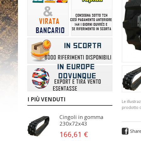
I PIÙ VENDUTI
Le illustr
prodotto o
Cingoli in gomma
230x72x43
Shar
166,61 €