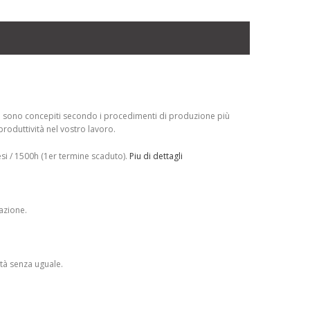
s
sono concepiti secondo i procedimenti di produzione più
roduttività nel vostro lavoro.
si / 1500h (1er termine scaduto).
Piu di dettagli
razione.
tà senza uguale.