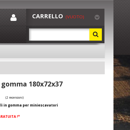
CARRELLO
(VUOTO)
in gomma 180x72x37
oli in gomma per miniescavatori
(2 recensioni)
GRATUITA !*