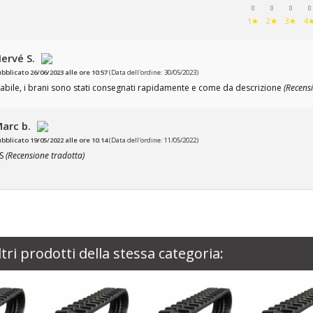
0
0
0
0
1★
2★
3★
4
ervé S.
ubblicato 26/06/2023 alle ore 10:57
(Data dell'ordine: 30/05/2023)
abile, i brani sono stati consegnati rapidamente e come da descrizione
(Recens
arc b.
ubblicato 19/05/2022 alle ore 10:14
(Data dell'ordine: 11/05/2022)
FS
(Recensione tradotta)
ltri prodotti della stessa categoria: