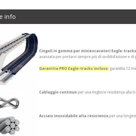
e info
Cingoli in gomma per miniescavatori Eagle-track
avanzata per portarvi sempre più di soddisfazione e di p
Garantita PRO Eagle-tracks incluso
:
garantita 12 me
Cablaggio continuo
per una migliore resistenza alla t
Acciaio inossidabile alta resistenza
per una longevi