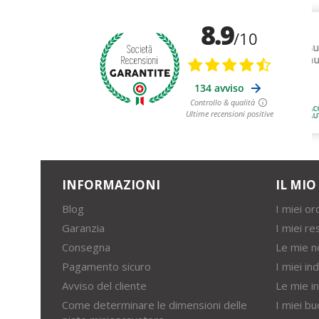
INFORMAZIONI
IL MI
Blog
I miei ord
Garanzia
I miei re
Consegna
Le mie n
Pagamento sicuro
I miei ind
Avviso del cliente
Le mie i
Come determinare le dimensioni delle
I miei bu