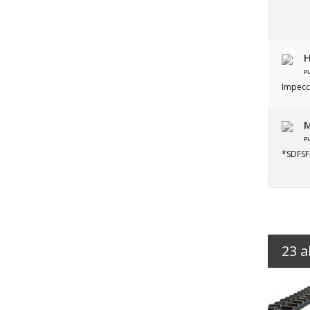
H
P
Impecc
M
P
*SDFS
23 a