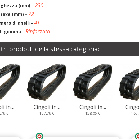
230
rghezza (mm) -
72
traxe (mm) -
41
mero di anelli -
Rinforzata
di gomma -
ltri prodotti della stessa categoria:
li in...
Cingoli in...
Cingoli in...
Cingol
7,79 €
158,05 €
167,58 €
185