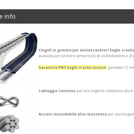
e info
Cingoli in gomma per miniescavatori Eagle-track
avanzata per portarvi sempre più di soddisfazione e di p
Garantita PRO Eagle-tracks incluso
:
garantita 12 me
Cablaggio continuo
per una migliore resistenza alla t
Acciaio inossidabile alta resistenza
per una longevi