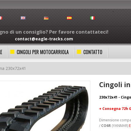
gno di un consiglio? Per favore contattateci!
contact@eagle-tracks.com
LE
CINGOLI PER MOTOCARRIOLA
CONTATTO
mma 230x72x41
Cingoli 
230x72x41 - Cing
+ Consegna 72h 
Dimensione compat
/
CO6R
(YANMAR)
E