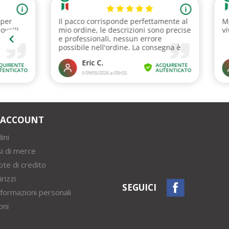
O ACCOUNT
ini
si di merce
ote di credito
irizzi
SEGUICI
nformazioni personali
oni