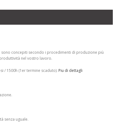
s
sono concepiti secondo i procedimenti di produzione più
roduttività nel vostro lavoro.
si / 1500h (1er termine scaduto).
Piu di dettagli
razione.
tà senza uguale.