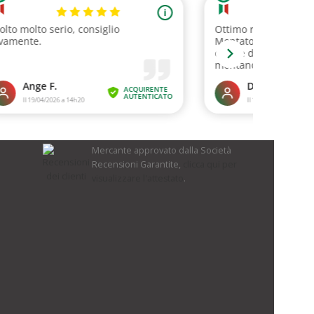
Mercante approvato dalla Società
Recensioni Garantite,
clicca qui per
visualizzare l'attestato
.