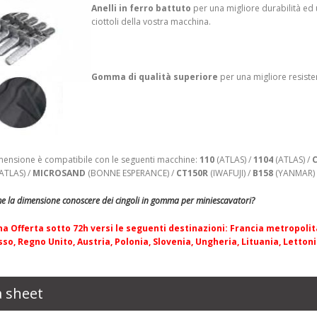
Anelli in ferro battuto
per una migliore durabilità ed
ciottoli della vostra macchina.
Gomma di qualità superiore
p
er una migliore resiste
ensione è compatibile con le seguenti macchine:
110
(ATLAS) /
1104
(ATLAS) /
ATLAS) /
MICROSAND
(BONNE ESPERANCE) /
CT150R
(IWAFUJI) /
B158
(YANMAR)
e la dimensione conoscere dei c
ingoli in gomma per miniescavatori
?
a Offerta sotto 72h versi le seguenti destinazioni: Francia metropoli
so, Regno Unito, Austria, Polonia, Slovenia, Ungheria, Lituania, Letton
 sheet