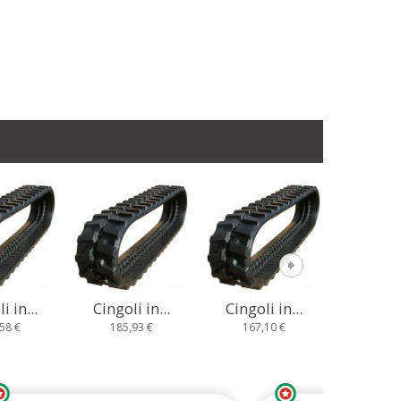
i in...
Cingoli in...
Cingoli in...
Cingol
,93 €
167,10 €
235,67 €
233,