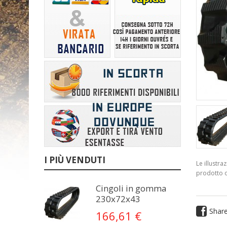
I PIÙ VENDUTI
Le illustr
prodotto o
Cingoli in gomma
230x72x43
Shar
166,61 €