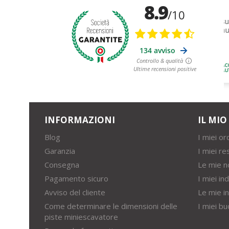
INFORMAZIONI
IL MI
Blog
I miei ord
Garanzia
I miei re
Consegna
Le mie n
Pagamento sicuro
I miei ind
Avviso del cliente
Le mie i
Come determinare le dimensioni delle
I miei bu
piste miniescavatore