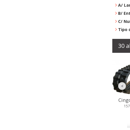
A/ La
B/ En
C/ Nu
Tipo 
30 a
Cingoli in...
Cingo
157,79 €
15