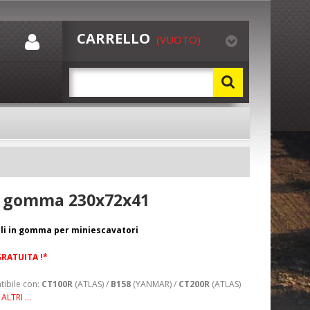
CARRELLO
(VUOTO)
in gomma 230x72x41
oli in gomma per miniescavatori
GRATUITA !*
ibile con:
CT100R
(ATLAS) /
B158
(YANMAR) /
CT200R
(ATLAS)
 ALTRI ...