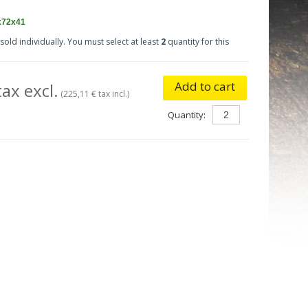
x72x41
sold individually. You must select at least
2
quantity for this
Add to cart
ax excl.
(225,11 € tax incl.)
Quantity: