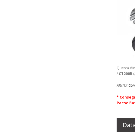
Questa dim
/
CT200R
(
AIUTO:
Com
* Consegn
Paese Bas
Data