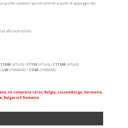
 un profilo adattato specificamente ai punti di appoggio dei
nza alla lacerazione.
CT100R
(ATLAS) /
CT150
(ATLAS) /
CT150R
(ATLAS)
 /
C6R
(YANMAR) /
CO6R
(YANMAR)
tano, ivi compreso corso, Belgio, Lussemburgo, Germania,
ia, Bulgaria E Romania.