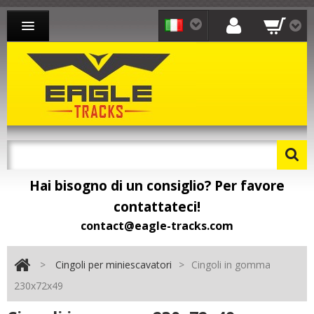
CINGOLI PER MINIESCAVATORI
CINGOLI PER PALE
CINGOLI PER MOTOCARRIOLA
CONTATTO
Hai bisogno di un consiglio? Per favore
contattateci!
contact@eagle-tracks.com
>
Cingoli per miniescavatori
>
Cingoli in gomma
230x72x49