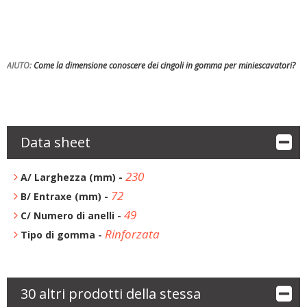
AIUTO:
Come la dimensione conoscere dei c
ingoli in gomma per miniescavatori
?
Data sheet
230
A/ Larghezza (mm) -
72
B/ Entraxe (mm) -
49
C/ Numero di anelli -
Rinforzata
Tipo di gomma -
30 altri prodotti della stessa