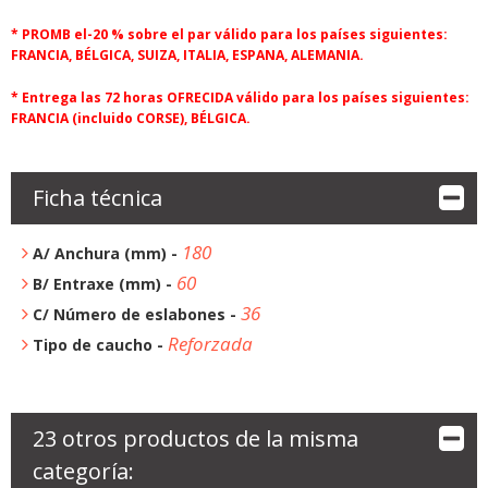
* PROMB el-20 % sobre el par válido para los países siguientes:
FRANCIA, BÉLGICA, SUIZA, ITALIA, ESPANA, ALEMANIA.
* Entrega las 72 horas OFRECIDA válido para los países siguientes:
FRANCIA (incluido CORSE), BÉLGICA.
Ficha técnica
180
A/ Anchura (mm) -
60
B/ Entraxe (mm) -
36
C/ Número de eslabones -
Reforzada
Tipo de caucho -
23 otros productos de la misma
categoría: