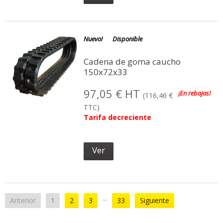
Nuevo!
Disponible
Cadena de goma caucho
150x72x33
97,05 € HT
¡En rebajas!
(116,46 €
TTC)
Tarifa decreciente
Ver
...
Anterior
1
2
3
33
Siguiente