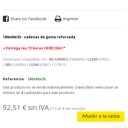
Share on Facebook
Imprimir
180x60x35 -
cadenas de goma reforzada
+
Entrega las 72 horas OFRECIDA !*
Dimensión compatible con :
MCG900DS
(YANMAR) /
LS280
(OREC)
/
380
(CAMISA) /
LS360
(OREC) Y OTROS ...
Referencia:
180x60x35
Este producto no se vende individualmente. Usted debe seleccionar un
mínimo de
2
cantidades para este producto.
92,51 € sin IVA
(111,01 € IVA incluído)
Añadir a la cesta