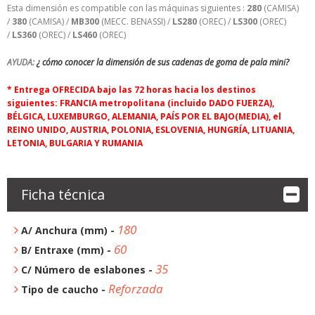
Esta dimensión es compatible con las máquinas siguientes :
280
(CAMISA)
/
380
(CAMISA) /
MB300
(MECC. BENASSI) /
LS280
(OREC) /
LS300
(OREC)
/
LS360
(OREC) /
LS460
(OREC)
AYUDA:
¿ cómo conocer la dimensión de sus cadenas de goma de pala mini?
* Entrega OFRECIDA bajo las 72 horas hacia los destinos
siguientes: FRANCIA metropolitana (incluido DADO FUERZA),
BÉLGICA, LUXEMBURGO, ALEMANIA, PAÍS POR EL BAJO(MEDIA), el
REINO UNIDO, AUSTRIA, POLONIA, ESLOVENIA, HUNGRÍA, LITUANIA,
LETONIA, BULGARIA Y RUMANIA
Ficha técnica
180
A/ Anchura (mm) -
60
B/ Entraxe (mm) -
35
C/ Número de eslabones -
Reforzada
Tipo de caucho -