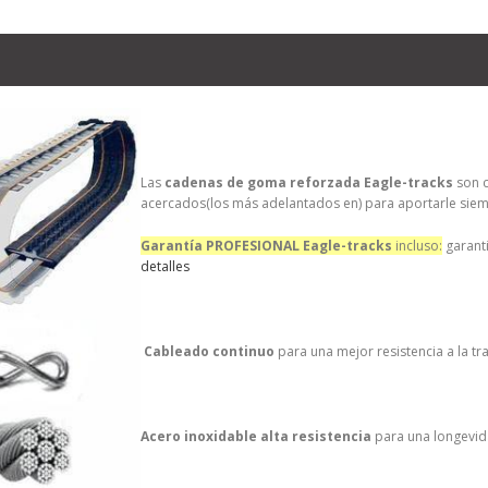
Las
cadenas de goma reforzada Eagle-tracks
son c
acercados(los más adelantados en) para aportarle siemp
Garantía PROFESIONAL Eagle-tracks
incluso:
garanti
detalles
Cableado continuo
para una mejor resistencia a la tr
Acero inoxidable alta resistencia
para una longevida