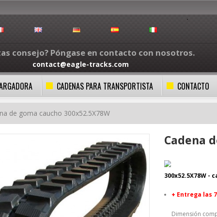
tas consejo? Póngase en contacto con nosotros.
contact@eagle-tracks.com
CARGADORA
CADENAS PARA TRANSPORTISTA
CONTACTO
na de goma caucho 300x52.5X78W
Cadena d
300x52.5X78W -
c
+
Entrega las 
Dimensión compa