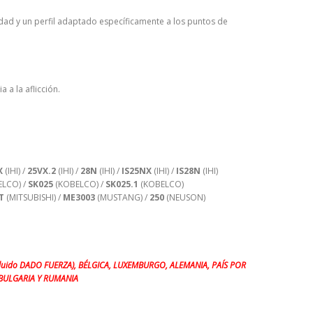
dad y un perfil adaptado específicamente a los puntos de
 a la aflicción.
X
(IHI) /
25VX.2
(IHI) /
28N
(IHI) /
IS25NX
(IHI) /
IS28N
(IHI)
LCO) /
SK025
(KOBELCO) /
SK025.1
(KOBELCO)
T
(MITSUBISHI) /
ME3003
(MUSTANG) /
250
(NEUSON)
(incluido DADO FUERZA), BÉLGICA, LUXEMBURGO, ALEMANIA, PAÍS POR
, BULGARIA Y RUMANIA