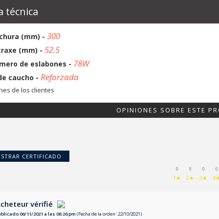
a técnica
300
chura (mm) -
52.5
traxe (mm) -
78W
mero de eslabones -
Reforzada
de caucho -
nes de los clientes
OPINIONES SOBRE ESTE P
STRAR CERTIFICADO
0
0
0
0
1★
2★
3★
4
cheteur vérifié
ublicado 06/11/2021 a las 06:26 pm
(Fecha de la orden: 22/10/2021)