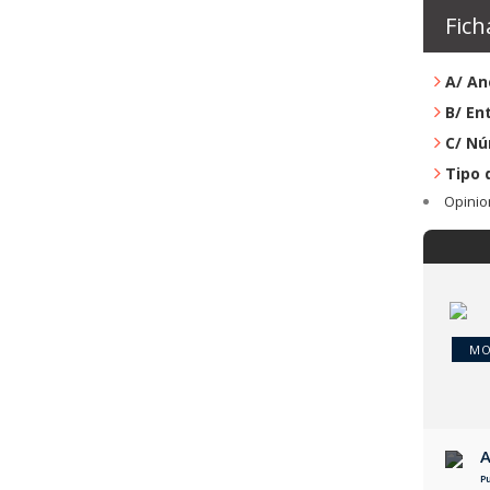
Fich
A/ An
B/ En
C/ Nú
Tipo 
Opinio
MO
A
P