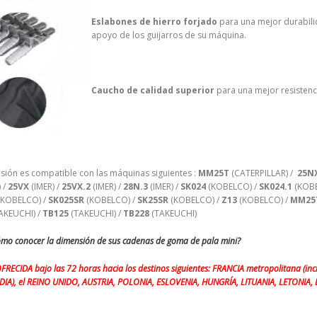
Eslabones de hierro forjado
para una mejor durabili
apoyo de los guijarros de su máquina.
Caucho de calidad superior
para una mejor resistencia
sión es compatible con las máquinas siguientes :
MM25T
(CATERPILLAR) /
25N
) /
25VX
(IMER) /
25VX.2
(IMER) /
28N.3
(IMER) /
SK024
(KOBELCO) /
SK024.1
(KOBE
KOBELCO) /
SK025SR
(KOBELCO) /
SK25SR
(KOBELCO) /
Z13
(KOBELCO) /
MM25
AKEUCHI) /
TB125
(TAKEUCHI) /
TB228
(TAKEUCHI)
ómo conocer la dimensión de sus cadenas de goma de pala mini?
OFRECIDA bajo las 72 horas hacia los destinos siguientes: FRANCIA metropolitana 
DIA), el REINO UNIDO, AUSTRIA, POLONIA, ESLOVENIA, HUNGRÍA, LITUANIA, LETONIA