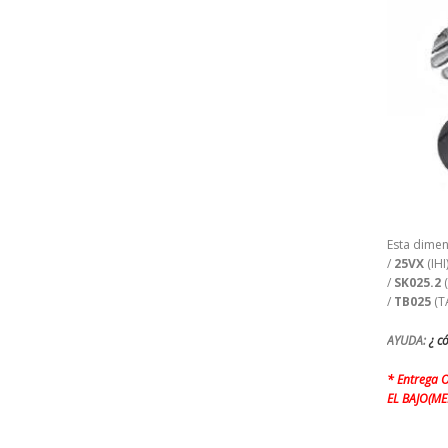
Esta dimen
/
25VX
(IHI
/
SK025.2
(
/
TB025
(T
AYUDA:
¿ c
* Entrega 
EL BAJO(ME