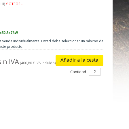
HI)
Y OTROS ...
x52.5x78W
e vende individualmente. Usted debe seleccionar un mínimo de
este producto.
Añadir a la cesta
sin IVA
(400,80 € IVA incluído)
Cantidad