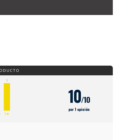
RODUCTO
1
10
/10
por 1 opinión
★
5★