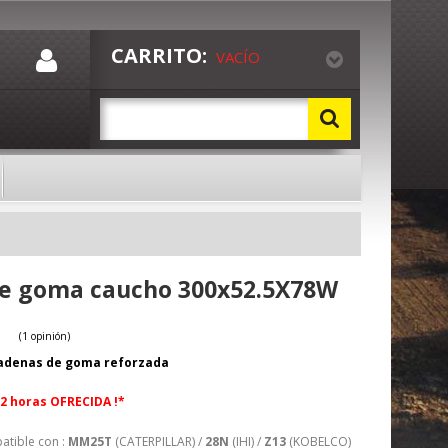
CARRITO:
VACÍO
e goma caucho 300x52.5X78W
adenas de goma reforzada
(1 opinión)
72 horas OFRECIDA !*
tible con :
MM25T
(CATERPILLAR) /
28N
(IHI) /
Z13
(KOBELCO)