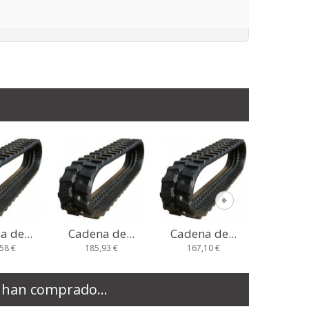
 de...
Cadena de...
Cadena de...
Cadena
93 €
167,10 €
235,67 €
233,
 han comprado...