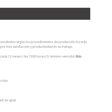
oncebidos según los procedimientos de producción los más
re más satisfacción y productividad en su trabajo.
zada 12 meses / las 1500 horas (1r término vencido).
Más
acción.
d sin igual.