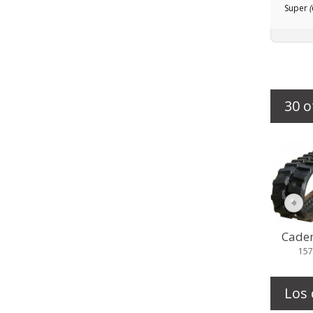
Super
30 o
Caden
157
Los 