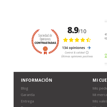
INFORMACIÓN
MI CU
Blog
Mis ped
Garantía
Mi merca
Entrega
Mis vale