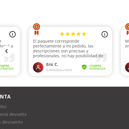
ENTA
idos
ncía devuelta
s descuento