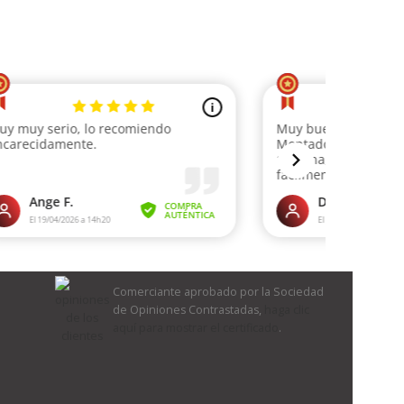
Comerciante aprobado por la Sociedad
de Opiniones Contrastadas,
haga clic
aquí para mostrar el certificado
.