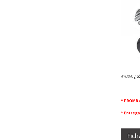
AYUDA:
¿ c
* PROMB e
* Entrega
Fich