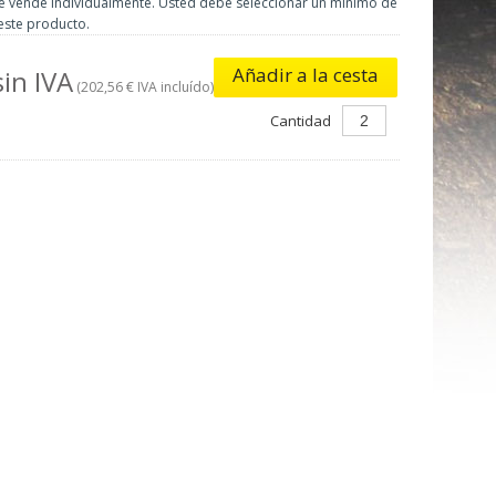
e vende individualmente. Usted debe seleccionar un mínimo de
este producto.
Añadir a la cesta
sin IVA
(202,56 € IVA incluído)
Cantidad