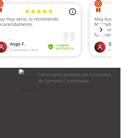
Comerciante aprobado por la Sociedad
de Opiniones Contrastadas,
haga clic
aquí para mostrar el certificado
.