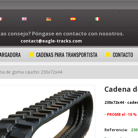
tas consejo? Póngase en contacto con nosotros.
contact@eagle-tracks.com
CARGADORA
CADENAS PARA TRANSPORTISTA
CONTACTO
na de goma caucho 230x72x44
Cadena d
230x72x44 -
cade
- PROMB el -10 %
Referencia:
230