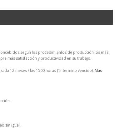
oncebidos según los procedimientos de producción los más
re más satisfacción y productividad en su trabajo.
izada 12 meses / las 1500 horas (1r término vencido).
Más
acción.
d sin igual.