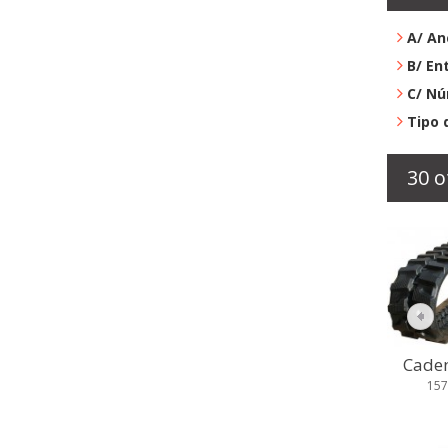
A/ An
B/ En
C/ Nú
Tipo 
30 o
Caden
157