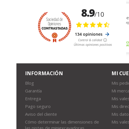
INFORMACIÓN
MI CU
Blog
Mis ped
Garantía
Mi merca
Entrega
Mis vale
Pago seguro
Mis dire
Aviso del cliente
Mis dato
Cómo determinar las dimensiones de
Mis vale
las pistas de miniexcavadoras