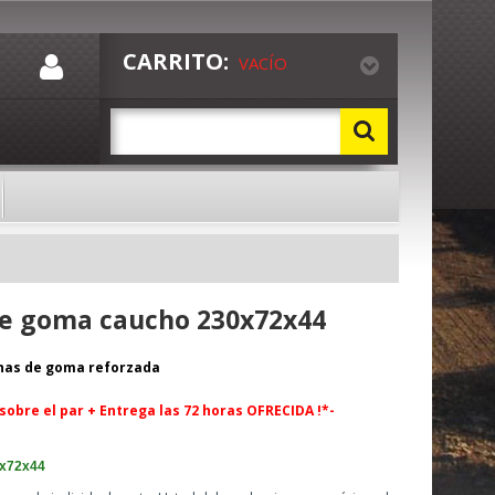
CARRITO:
VACÍO
e goma caucho 230x72x44
nas de goma reforzada
 sobre el par +
Entrega las 72 horas OFRECIDA !*-
x72x44