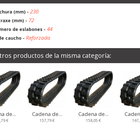
230
chura (mm) -
72
traxe (mm) -
44
mero de eslabones -
Reforzada
de caucho -
tros productos de la misma categoría:
a de...
Cadena de...
Cadena de...
Cadena
,79 €
158,05 €
167,58 €
185,