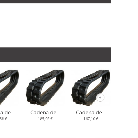
 de...
Cadena de...
Cadena de...
Cadena
93 €
167,10 €
235,67 €
233,