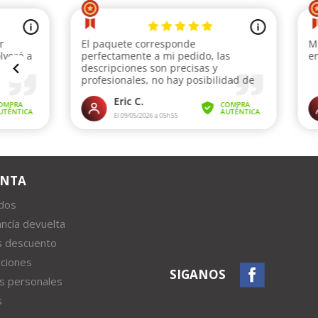
ENTA
idos
ncía devuelta
s descuento
cciones
SIGANOS
s personales
s