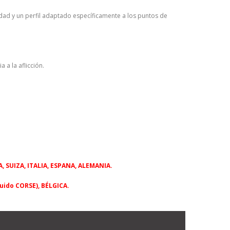
dad y un perfil adaptado específicamente a los puntos de
 a la aflicción.
A, SUIZA, ITALIA, ESPANA, ALEMANIA.
luido CORSE), BÉLGICA.