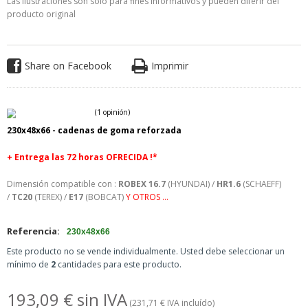
Las ilustraciones son solo para fines informativos y pueden diferir del
producto original
Share on Facebook
Imprimir
230x48x66 -
cadenas de goma reforzada
+
Entrega las 72 horas OFRECIDA !*
Dimensión compatible con :
ROBEX 16.7
(HYUNDAI) /
HR1.6
(SCHAEFF)
/
TC20
(TEREX) /
E17
(BOBCAT)
Y OTROS ...
Referencia:
230x48x66
(1 opinión)
Este producto no se vende individualmente. Usted debe seleccionar un
mínimo de
2
cantidades para este producto.
193,09 € sin IVA
(231,71 € IVA incluído)