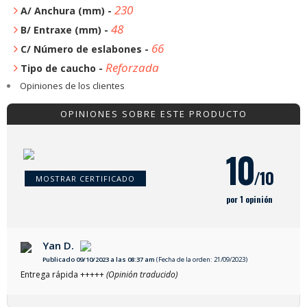
230
A/ Anchura (mm) -
48
B/ Entraxe (mm) -
66
C/ Número de eslabones -
Reforzada
Tipo de caucho -
Opiniones de los clientes
OPINIONES SOBRE ESTE PRODUCTO
10
/10
MOSTRAR CERTIFICADO
por 1 opinión
Yan D.
Publicado 09/10/2023 a las 08:37 am
(Fecha de la orden: 21/09/2023)
Entrega rápida +++++
(Opinión traducido)