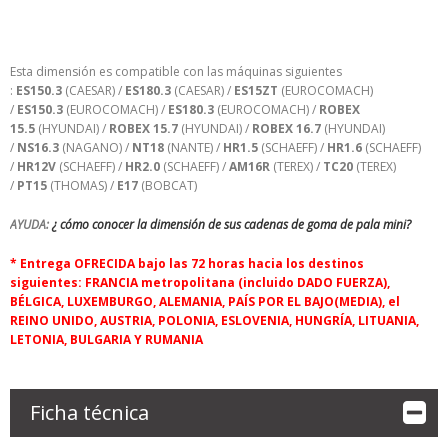
Esta dimensión es compatible con las máquinas siguientes
:
ES150.3
(CAESAR) /
ES180.3
(CAESAR) /
ES15ZT
(EUROCOMACH)
/
ES150.3
(EUROCOMACH) /
ES180.3
(EUROCOMACH) /
ROBEX
15.5
(HYUNDAI) /
ROBEX 15.7
(HYUNDAI) /
ROBEX 16.7
(HYUNDAI)
/
NS16.3
(NAGANO) /
NT18
(NANTE) /
HR1.5
(SCHAEFF) /
HR1.6
(SCHAEFF)
/
HR12V
(SCHAEFF) /
HR2.0
(SCHAEFF) /
AM16R
(TEREX) /
TC20
(TEREX)
/
PT15
(THOMAS) /
E17
(BOBCAT)
AYUDA:
¿ cómo conocer la dimensión de sus cadenas de goma de pala mini?
* Entrega OFRECIDA bajo las 72 horas hacia los destinos
siguientes: FRANCIA metropolitana (incluido DADO FUERZA),
BÉLGICA, LUXEMBURGO, ALEMANIA, PAÍS POR EL BAJO(MEDIA), el
REINO UNIDO, AUSTRIA, POLONIA, ESLOVENIA, HUNGRÍA, LITUANIA,
LETONIA, BULGARIA Y RUMANIA
Ficha técnica