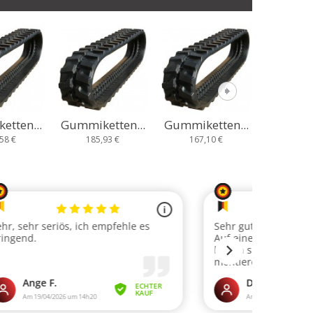
tten...
Gummiketten...
Gummiketten...
Gummike
93 €
167,10 €
235,67 €
233,