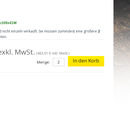
x109x41W
d nicht einzeln verkauft. Sie müssen zumindest eine größere
2
len.
exkl. MwSt.
(483,61 € inkl. MwSt.)
In den Korb
Menge: