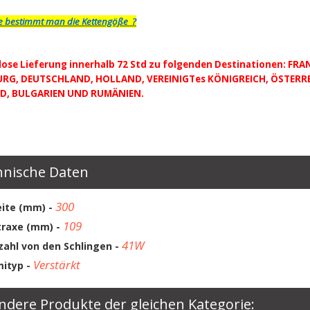
 bestimmt man die Kettengöße ?
lose Lieferung innerhalb 72 Std zu folgenden Destinationen: FRAN
RG, DEUTSCHLAND, HOLLAND, VEREINIGTes KÖNIGREICH, ÖSTERRE
D, BULGARIEN UND RUMÄNIEN.
hnische Daten
300
eite (mm) -
109
traxe (mm) -
41W
zahl von den Schlingen -
Verstärkt
ityp -
ndere Produkte der gleichen Kategorie: