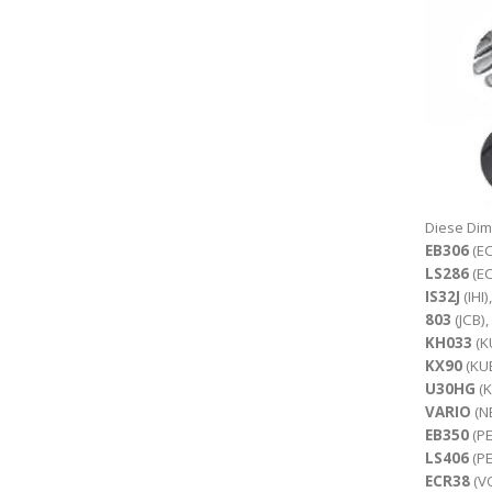
Diese Di
EB306
(E
LS286
(E
IS32J
(IHI)
803
(JCB),
KH033
(K
KX90
(KU
U30HG
(
VARIO
(N
EB350
(PE
LS406
(PE
ECR38
(V