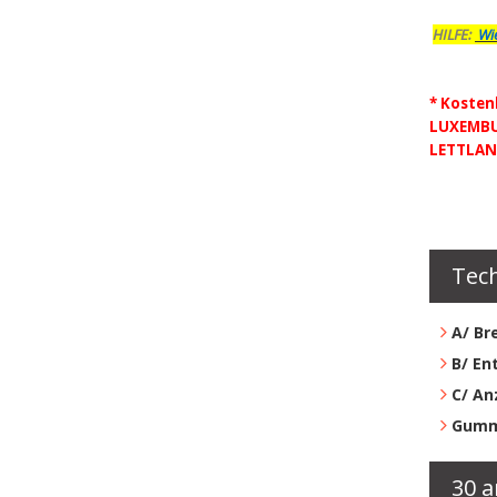
HILFE:
Wie
* Kosten
LUXEMBU
LETTLAN
Tec
A/ Br
B/ En
C/ An
Gumm
30 a