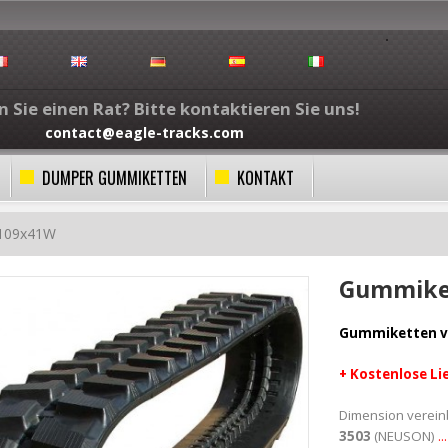
 Sie einen Rat? Bitte kontaktieren Sie uns!
contact@eagle-tracks.com
DUMPER GUMMIKETTEN
KONTAKT
x109x41W
Gummike
Gummiketten v
+
Kostenlose
Li
Dimension vereinb
3503
(NEUSON)
.