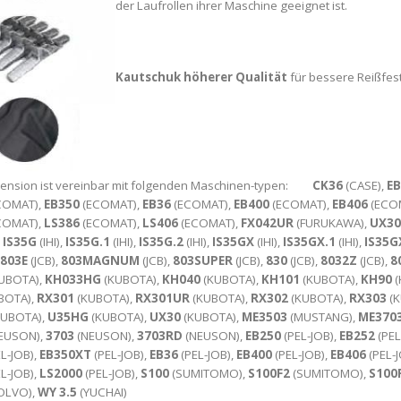
der Laufrollen ihrer Maschine geeignet ist.
Kautschuk höherer Qualität
für bessere Reißfest
mension ist vereinbar mit folgenden Maschinen-typen:
CK36
(CASE),
EB
COMAT),
EB350
(ECOMAT),
EB36
(ECOMAT),
EB400
(ECOMAT),
EB406
(ECO
COMAT),
LS386
(ECOMAT),
LS406
(ECOMAT),
FX042UR
(FURUKAWA),
UX30
,
IS35G
(IHI),
IS35G.1
(IHI),
IS35G.2
(IHI),
IS35GX
(IHI),
IS35GX.1
(IHI),
IS35G
803E
(JCB),
803MAGNUM
(JCB),
803SUPER
(JCB),
830
(JCB),
8032Z
(JCB),
8
UBOTA),
KH033HG
(KUBOTA),
KH040
(KUBOTA),
KH101
(KUBOTA),
KH90
(
BOTA),
RX301
(KUBOTA),
RX301UR
(KUBOTA),
RX302
(KUBOTA),
RX303
(K
KUBOTA),
U35HG
(KUBOTA),
UX30
(KUBOTA),
ME3503
(MUSTANG),
ME370
EUSON),
3703
(NEUSON),
3703RD
(NEUSON),
EB250
(PEL-JOB),
EB252
(PEL
L-JOB),
EB350XT
(PEL-JOB),
EB36
(PEL-JOB),
EB400
(PEL-JOB),
EB406
(PEL-J
L-JOB),
LS2000
(PEL-JOB),
S100
(SUMITOMO),
S100F2
(SUMITOMO),
S100
OLVO),
WY 3.5
(YUCHAI)