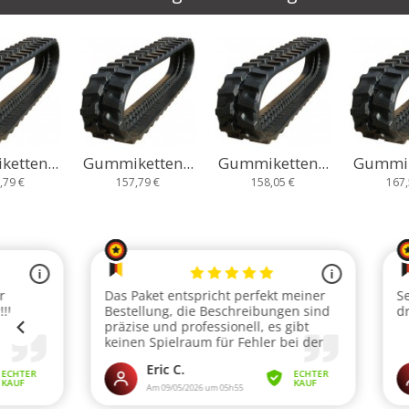
etten...
Gummiketten...
Gummiketten...
Gummike
,79 €
158,05 €
167,58 €
185,