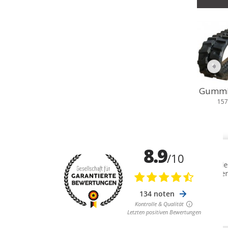
Gummik
157