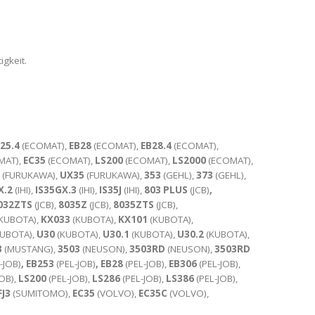
igkeit.
25.4
(ECOMAT),
EB28
(ECOMAT),
EB28.4
(ECOMAT),
MAT),
EC35
(ECOMAT),
LS200
(ECOMAT),
LS2000
(ECOMAT),
(FURUKAWA),
UX35
(FURUKAWA),
353
(GEHL),
373
(GEHL),
X.2
(IHI),
IS35GX.3
(IHI),
IS35J
(IHI),
803 PLUS
(JCB)
,
032ZTS
(JCB),
8035Z
(JCB),
8035ZTS
(JCB),
KUBOTA),
KX033
(KUBOTA),
KX101
(KUBOTA),
UBOTA),
U30
(KUBOTA),
U30.1
(KUBOTA),
U30.2
(KUBOTA),
3
(MUSTANG),
3503
(NEUSON),
3503RD
(NEUSON),
3503RD
-JOB)
, EB253
(PEL-JOB)
, EB28
(PEL-JOB),
EB306
(PEL-JOB),
OB),
LS200
(PEL-JOB),
LS286
(PEL-JOB),
LS386
(PEL-JOB),
FJ3
(SUMITOMO),
EC35
(VOLVO),
EC35C
(VOLVO),