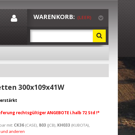
WARENKORB:
(LEER)
tten 300x109x41W
erstärkt
eferung rechtsgültiger ANGEBOTE i.halb 72 Std
!*
ar mit:
CK36
(CASE),
803
(JCB),
KH033
(KUBOTA),
.. und anderen