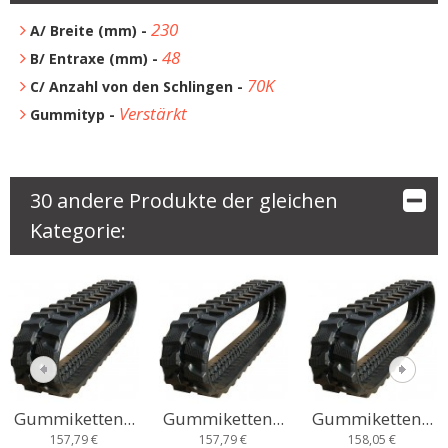
230
A/ Breite (mm) -
48
B/ Entraxe (mm) -
70K
C/ Anzahl von den Schlingen -
Verstärkt
Gummityp -
30 andere Produkte der gleichen
Kategorie:
Gummiketten...
Gummiketten...
Gummiketten...
157,79 €
157,79 €
158,05 €