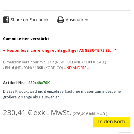
Share on Facebook
Ausdrucken
Gummiketten verstärkt
+ kostenlose
Lieferung rechtsgültiger ANGEBOTE 72 Std ! *
Dimension vereinbar mit :
E17
(NEW HOLLAND) /
CX14
(CASE)
/
EH16
(NEUSON) /
13SR
(KOBELCO)
UND ANDERE ...
Artikel-Nr.:
230x48x70K
Dieses Produkt wird nicht einzeln verkauft. Sie müssen zumindest eine
größere
2
Menge als 1 auswählen.
230,41 € exkl. MwSt.
(276,49 € inkl. MwSt.)
In den Korb