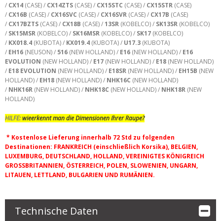
/
CX14
(CASE) /
CX14ZTS
(CASE) /
CX15STC
(CASE) /
CX15STR
(CASE)
/
CX16B
(CASE) /
CX16SVC
(CASE) /
CX16SVR
(CASE) /
CX17B
(CASE)
/
CX17BZTS
(CASE) /
CX18B
(CASE) /
13SR
(KOBELCO) /
SK13SR
(KOBELCO)
/
SK15MSR
(KOBELCO) /
SK16MSR
(KOBELCO) /
SK17
(KOBELCO)
/
KX018.4
(KUBOTA) /
KX019.4
(KUBOTA) /
U17.3
(KUBOTA)
/
EH16
(NEUSON) /
516
(NEW HOLLAND) /
E16
(NEW HOLLAND) /
E16
EVOLUTION
(NEW HOLLAND) /
E17
(NEW HOLLAND) /
E18
(NEW HOLLAND)
/
E18 EVOLUTION
(NEW HOLLAND) /
E18SR
(NEW HOLLAND) /
EH15B
(NEW
HOLLAND) /
EH18
(NEW HOLLAND) /
NHK16C
(NEW HOLLAND)
/
NHK16R
(NEW HOLLAND) /
NHK18C
(NEW HOLLAND) /
NHK18R
(NEW
HOLLAND)
HILFE:
wieerkennt man die Dimensionen Ihrer Raupe?
* Kostenlose Lieferung innerhalb 72 Std zu folgenden
Destinationen: FRANKREICH (einschließlich Korsika), BELGIEN,
LUXEMBURG, DEUTSCHLAND, HOLLAND, VEREINIGTES KÖNIGREICH
GROSSBRITANNIEN, ÖSTERREICH, POLEN, SLOWENIEN, UNGARN,
LITAUEN, LETTLAND, BULGARIEN UND RUMÄNIEN.
Technische Daten