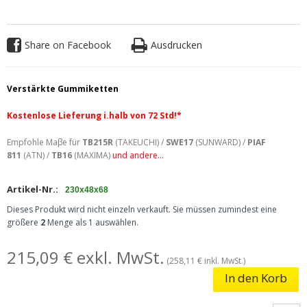
Share on Facebook
Ausdrucken
Verstärkte Gummiketten
Kostenlose Lieferung i.halb von 72 Std!*
E
mpfohle
Ma
β
e für
TB215R
(TAKEUCHI) /
SWE17
(SUNWARD) /
PIAF
811
(ATN) /
TB16
(MAXIMA)
und andere...
Artikel-Nr.:
230x48x68
Dieses Produkt wird nicht einzeln verkauft. Sie müssen zumindest eine
größere
2
Menge als 1 auswählen.
215,09 € exkl. MwSt.
(258,11 € inkl. MwSt.)
In den Korb