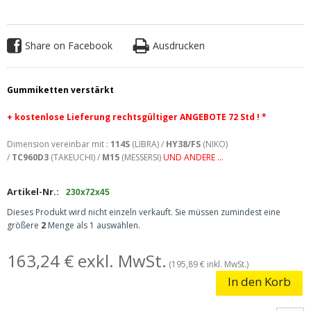
Share on Facebook
Ausdrucken
Gummiketten verstärkt
+ kostenlose
Lieferung rechtsgültiger ANGEBOTE 72 Std ! *
Dimension vereinbar mit :
114S
(LIBRA) /
HY38/FS
(NIKO)
/
TC960D3
(TAKEUCHI) /
M15
(MESSERSI)
UND ANDERE ...
Artikel-Nr.:
230x72x45
Dieses Produkt wird nicht einzeln verkauft. Sie müssen zumindest eine
größere
2
Menge als 1 auswählen.
163,24 € exkl. MwSt.
(195,89 € inkl. MwSt.)
In den Korb