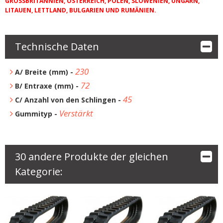
GROSSBRITANNIEN, ÖSTERREICH, POLEN, SLOWENIEN, UNGARN,
LITAUEN, LETTLAND, BULGARIEN UND RUMÄNIEN.
Technische Daten
230
A/ Breite (mm) -
72
B/ Entraxe (mm) -
45
C/ Anzahl von den Schlingen -
Verstärkt
Gummityp -
30 andere Produkte der gleichen
Kategorie: