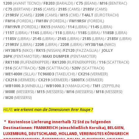
1200
(AVANT TECNO) /
FB203
(BARALDI) /
C75
(BEANI) /
M16
(BENTRAC)
/
C75
(BERTANI) /
216S
(CAMS) /
218S
(CAMS) /
218SV
(CAMS)
/
219RSV
(CAMS) /
220R
(CAMS) /
M15
(CME) /
T4ALT
(EUROTRACH)
/
FM16
(FOREDIL) /
FM18V
(FOREDIL) /
FM19RSV
(FOREDIL)
/
FM19VR
(FOREDIL) /
RK15
(HANIX) /
114
(LIBRA) /
114S
(LIBRA)
/
115T
(LIBRA) /
116S
(LIBRA) /
118
(LIBRA) /
118S
(LIBRA) /
118SB
(LIBRA)
/
118SV
(LIBRA) /
214S
(LIBRA) /
216S
(LIBRA) /
218S
(LIBRA) /
218SV
(LIBRA)
/
219RSV
(LIBRA) /
220R
(LIBRA) /
220R
(LIBRA) /
HY38/16A
(NIKO)
/
HY38/FS
(NIKO) /
RK15
(NISSAN) /
FZ120
(PAZZAGLIA) /
JOLLY
26PK
(PENTAMOTER) /
MAXI DUMPER
(PENTAMOTER)
/
RK1100
(RUFENERKIPPER) /
RK1200
(RUFENERKIPPER) /
116
(SCATTRACK)
/
516
(SCATTRACK) /
520
(SCATTRACK) /
520V
(SCATTRACK)
/
ME1400H
(SILLA) /
TC960D3
(TAKEUCHI) /
CX216
(VERMEER)
/
CX218
(VERMEER) /
CX219
(VERMEER) /
S800TX
(VERMEER)
/
WB1000.3
(WINBULL) /
WB1000.3
(YAMAGUCHI) /
TM1
(ZEPPELIN)
/
M08E
(MESSERSI) /
M15
(MESSERSI) /
M16
(MESSERSI) /
M18
(MESSERSI)
/
M20
(MESSERSI)
HILFE:
wie erkennt man die Dimensionen Ihrer Raupe ?
* Kostenlose Lieferung innerhalb 72 Std zu folgenden
Destinationen: FRANKREICH (einschließlich Korsika), BELGIEN,
LUXEMBURG, DEUTSCHLAND, HOLLAND, VEREINIGTES KÖNIGREICH