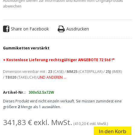
Abbildungen dienen zur Information und können vom Originalprodukt
abweichen
Share on Facebook
Ausdrucken
Gummiketten verstärkt
+ Kostenlose
Lieferung rechtsgültiger ANGEBOTE 72 Std !*
Dimension vereinbar mit :
23
(CASE) /
MM25
(CATERPILLAR) /
25J
(IMER)
/
TB020
(TAKEUCHI)
UND ANDEREN ...
Artikel-Nr.:
300x52.5x72W
Dieses Produkt wird nicht einzeln verkauft. Sie müssen zumindest eine
größere
2
Menge als 1 auswählen.
341,83 € exkl. MwSt.
(410,20 € inkl. MwSt.)
In den Korb