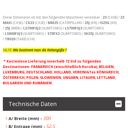
Diese Dimension ist mit den folgenden Maschinen vereinbar :
23
(CASE) /
23
MAXI
(CASE) /
CX23
(CASE) /
MM25
(CATERPILLAR) /
25J
(IHI) /
IS25G
(IHI)
/
25J
(IMER) /
LS700FXJ2
(SUMITOMO) /
LS700FXJ3
(SUMITOMO)
/
LS800FXJ3
(SUMITOMO) /
S70FX2
(SUMITOMO) /
SH25J
(SUMITOMO)
/
TB020
(TAKEUCHI)
HILFE:
Wie bestimmt man die Kettengöße ?
* Kostenlose Lieferung innerhalb 72 Std zu folgenden
Destinationen: FRANKREICH (einschließlich Korsika), BELGIEN,
LUXEMBURG, DEUTSCHLAND, HOLLAND, VEREINIGTes KÖNIGREICH,
ÖSTERREICH, POLEN, SLOWENIEN, UNGARN, LITAUEN, LETTLAND,
BULGARIEN UND RUMÄNIEN.
Technische Daten
300
A/ Breite (mm) -
52.5
B/ Entraxe (mm) -