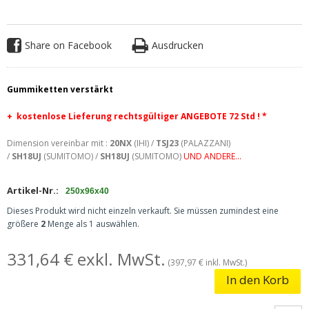
Share on Facebook
Ausdrucken
Gummiketten verstärkt
+ kostenlose
Lieferung rechtsgültiger ANGEBOTE 72 Std ! *
Dimension vereinbar mit :
20NX
(IHI) /
TSJ23
(PALAZZANI)
/
SH18UJ
(SUMITOMO) /
SH18UJ
(SUMITOMO)
UND ANDERE...
Artikel-Nr.:
250x96x40
Dieses Produkt wird nicht einzeln verkauft. Sie müssen zumindest eine
größere
2
Menge als 1 auswählen.
331,64 € exkl. MwSt.
(397,97 € inkl. MwSt.)
In den Korb