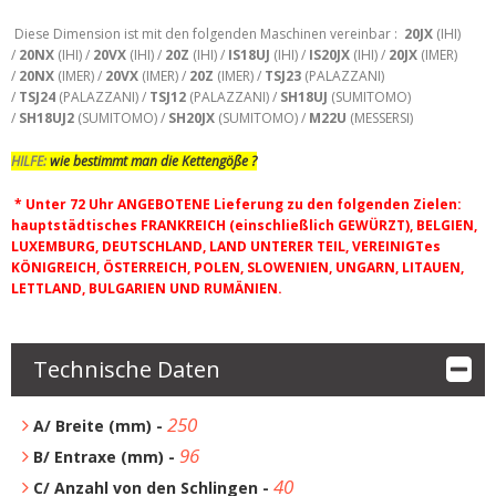
Diese Dimension ist mit den folgenden Maschinen vereinbar :
20JX
(IHI)
/
20NX
(IHI) /
20VX
(IHI) /
20Z
(IHI) /
IS18UJ
(IHI) /
IS20JX
(IHI) /
20JX
(IMER)
/
20NX
(IMER) /
20VX
(IMER) /
20Z
(IMER) /
TSJ23
(PALAZZANI)
/
TSJ24
(PALAZZANI) /
TSJ12
(PALAZZANI) /
SH18UJ
(SUMITOMO)
/
SH18UJ2
(SUMITOMO) /
SH20JX
(SUMITOMO) /
M22U
(MESSERSI)
HILFE:
wie bestimmt man die Kettengöße ?
* Unter 72 Uhr ANGEBOTENE Lieferung zu den folgenden Zielen:
hauptstädtisches FRANKREICH (einschließlich GEWÜRZT), BELGIEN,
LUXEMBURG, DEUTSCHLAND, LAND UNTERER TEIL, VEREINIGTes
KÖNIGREICH, ÖSTERREICH, POLEN, SLOWENIEN, UNGARN, LITAUEN,
LETTLAND, BULGARIEN UND RUMÄNIEN.
Technische Daten
250
A/ Breite (mm) -
96
B/ Entraxe (mm) -
40
C/ Anzahl von den Schlingen -