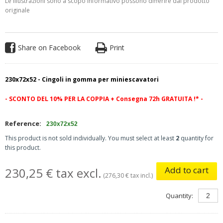
Le illustrazioni sono a scopo informativo possono differire dal prodotto
originale
Share on Facebook
Print
230x72x52 - Cingoli in gomma per miniescavatori
- SCONTO DEL 10%
PER LA COPPIA
+
Consegna 72h GRATUITA
!* -
Reference:
230x72x52
This product is not sold individually. You must select at least
2
quantity for
this product.
Add to cart
230,25 € tax excl.
(276,30 € tax incl.)
Quantity: