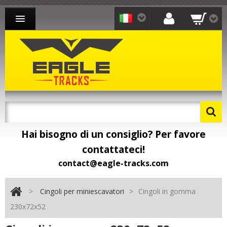
CINGOLI PER MINIESCAVATORI
CINGOLI PER PALE
CINGOLI PER MOTOCARRIOLA
CONTATTO
Hai bisogno di un consiglio? Per favore
contattateci!
contact@eagle-tracks.com
>
Cingoli per miniescavatori
>
Cingoli in gomma
230x72x52