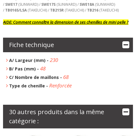
/
SWE17
(SUNWARD) /
SWE17S
(SUNWARD) /
SWE18A
(SUNWARD)
/
TB016S/LSA
(TAKEUCHI) /
TB215R
(TAKEUCHI) /
TB216
(TAKEUCHI)
AIDE:
Comment connaître la dimension de ses chenilles de mini pelle ?
Fiche technique
230
A/ Largeur (mm) -
48
B/ Pas (mm) -
68
C/ Nombre de maillons -
Renforcée
Type de chenille -
30 autres produits dans la même
catégorie :