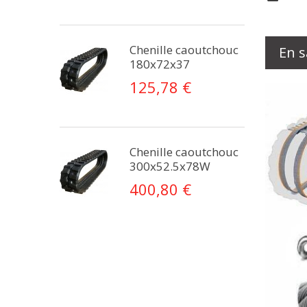
Chenille caoutchouc
En s
180x72x37
125,78 €
Chenille caoutchouc
300x52.5x78W
400,80 €