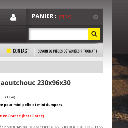
PANIER :
(VIDE)
CONTACT
BESOIN DE PIÈCES DÉTACHÉES ? TOOMAT !
 caoutchouc 230x96x30
ée pour mini pelle et mini dumpers.
(3 avis)
te en France (hors Corse)
lée pour
KH41
(KUBOTA) /
CK15
(CASE) /
KX014
(KUBOTA) /
T15S