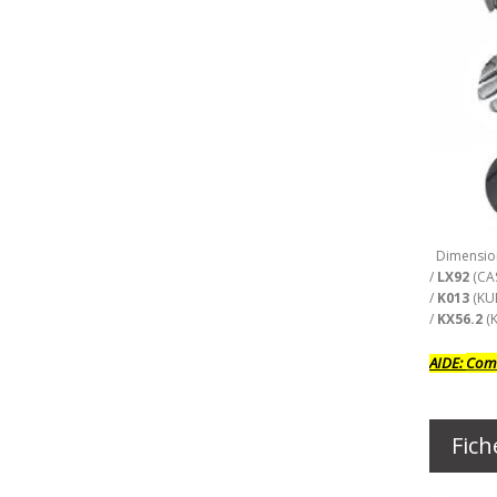
Dimension
/
LX92
(CAS
/
K013
(KU
/
KX56.2
(
AIDE:
Comm
Fich