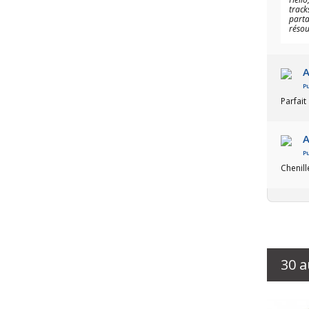
track
parta
résou
A
Pu
Parfait
A
Pu
Chenill
30 a