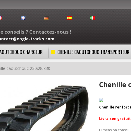
e conseils ? Contactez-nous !
ontact@eagle-tracks.com
 CAOUTCHOUC CHARGEUR
CHENILLE CAOUTCHOUC TRANSPORTEUR
ille caoutchouc 230x96x30
Chenille
Chenille renforc
Livraison gratui
Dimension conseil