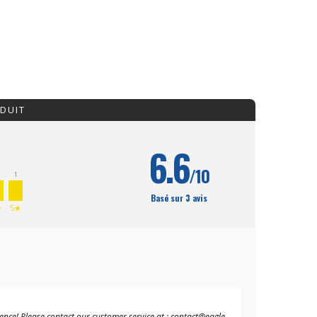
DUIT
6.6
/10
1
Basé sur 3 avis
★
5★
ence! Please contact our customer service at : contact@eagle-