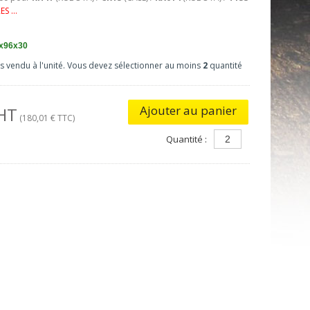
S ...
x96x30
as vendu à l'unité. Vous devez sélectionner au moins
2
quantité
Ajouter au panier
 HT
(180,01 € TTC)
Quantité :