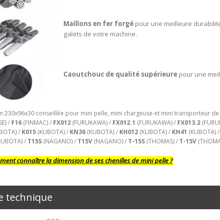
Maillons en fer forgé
pour une meilleure durabilit
galets de votre machine.
Caoutchouc de qualité supérieure
pour une meil
 230x96x30 conseillée pour mini pelle, mini chargeuse et mini transporteur de
E) /
F16
(FINMAC) /
FX012
(FURUKAWA) /
FX012.1
(FURUKAWA) /
FX013.2
(FURU
BOTA) /
K015
(KUBOTA) /
KN36
(KUBOTA) /
KH012
(KUBOTA) /
KH41
(KUBOTA) 
KUBOTA) /
T15S
(NAGANO) /
T15V
(NAGANO) /
T-15S
(THOMAS) /
T-15V
(THOMA
ent connaître la dimension de ses chenilles de mini pelle ?
e technique