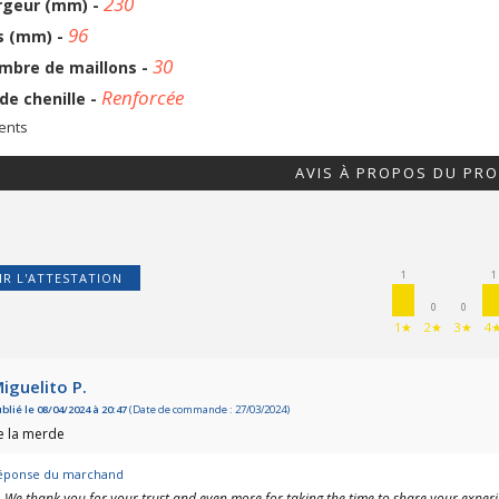
230
rgeur (mm) -
96
s (mm) -
30
mbre de maillons -
Renforcée
de chenille -
ients
AVIS À PROPOS DU PRO
1
1
IR L'ATTESTATION
0
0
1★
2★
3★
4
iguelito P.
blié le 08/04/2024 à 20:47
(Date de commande : 27/03/2024)
e la merde
éponse du marchand
, We thank you for your trust and even more for taking the time to share your experi