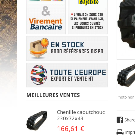
MEILLEURES VENTES
Photo non 
Chenille caoutchouc
230x72x43
Shar
166,61 €
Impri