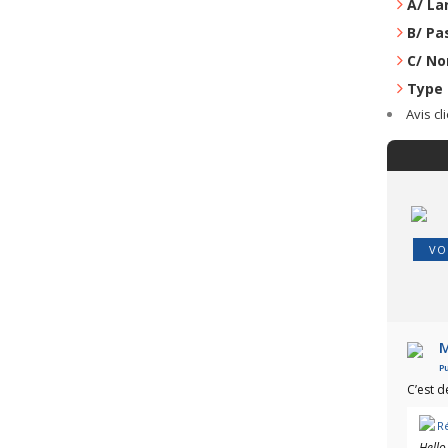
A/ La
B/ Pa
C/ No
Type 
Avis cl
VO
M
Pu
C’est d
R
Hello