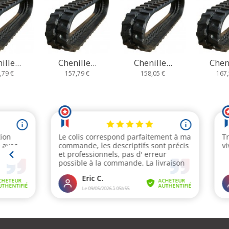
lle...
Chenille...
Chenille...
Cheni
,79 €
158,05 €
167,58 €
185,