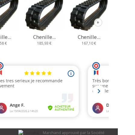
lle...
Chenille...
Chenille...
Chenil
93 €
167,10 €
235,67 €
233,
Marchand approuvé par la Société