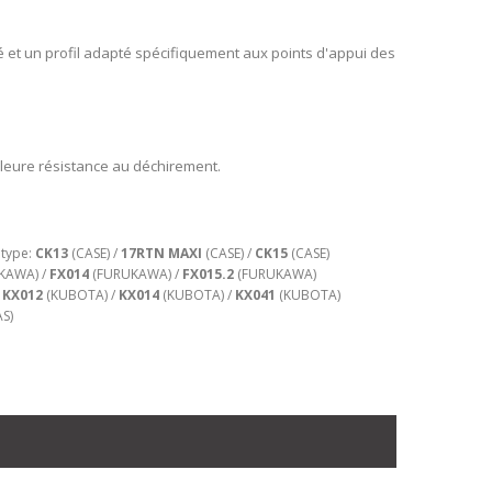
é et un profil adapté spécifiquement aux points d'appui des
leure résistance au déchirement.
 type:
CK13
(CASE) /
17RTN MAXI
(CASE) /
CK15
(CASE)
KAWA) /
FX014
(FURUKAWA) /
FX015.2
(FURUKAWA)
/
KX012
(KUBOTA) /
KX014
(KUBOTA) /
KX041
(KUBOTA)
S)