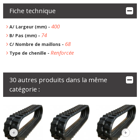
Fiche technique
400
A/ Largeur (mm) -
74
B/ Pas (mm) -
68
C/ Nombre de maillons -
Renforcée
Type de chenille -
30 autres produits dans la même
catégorie :