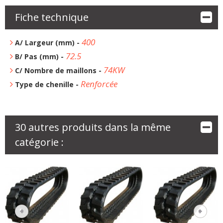
Fiche technique
400
A/ Largeur (mm) -
72.5
B/ Pas (mm) -
74KW
C/ Nombre de maillons -
Renforcée
Type de chenille -
30 autres produits dans la même
catégorie :