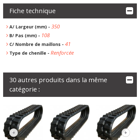
Fiche technique
350
A/ Largeur (mm) -
108
B/ Pas (mm) -
41
C/ Nombre de maillons -
Renforcée
Type de chenille -
30 autres produits dans la même
catégorie :