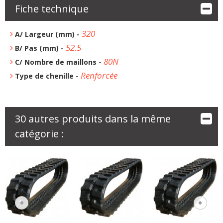
Fiche technique
320
A/ Largeur (mm) -
52.5
B/ Pas (mm) -
80N
C/ Nombre de maillons -
Renforcée
Type de chenille -
30 autres produits dans la même
catégorie :