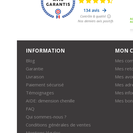
INFORMATION
MON 
Blog
Mes co
Garantie
Mes ret
Livraison
Mes avoi
Paiement sécurisé
Mes adr
Témoignages
Mes info
AIDE: dimension chenille
Mes bons
FAQ
Qui sommes-nous ?
Conditions générales de ventes
Mentions légales