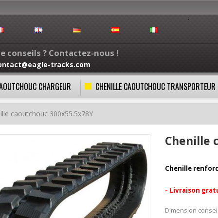
e conseils ? Contactez-nous !
ontact@eagle-tracks.com
 CAOUTCHOUC CHARGEUR
CHENILLE CAOUTCHOUC TRANSPORTEUR
ille caoutchouc 300x55.5x78Y
Chenille
Chenille renfor
- Livraison grat
Dimension conseil