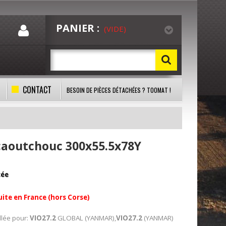
PANIER :
(VIDE)
CONTACT
BESOIN DE PIÈCES DÉTACHÉES ? TOOMAT !
 caoutchouc 300x55.5x78Y
cée
uite en France (hors Corse)
lée pour:
VIO27.2
GLOBAL
(YANMAR),
VIO27.2
(YANMAR)