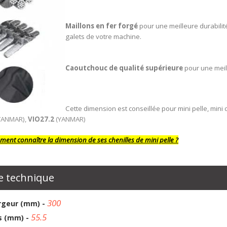
Maillons en fer forgé
pour une meilleure durabilit
galets de votre machine.
Caoutchouc de qualité supérieure
pour une meil
Cette dimension est conseillée pour mini pelle, mini
YANMAR),
VIO27.2
(YANMAR)
ent connaître la dimension de ses chenilles de mini pelle ?
e technique
300
rgeur (mm) -
55.5
s (mm) -