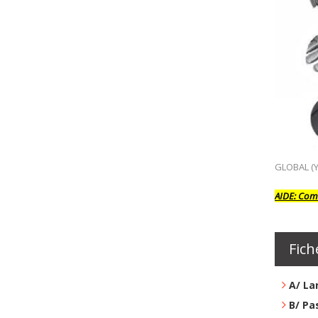
GLOBAL
(
AIDE:
Comm
Fich
A/ La
B/ Pa