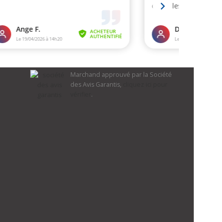
Marchand approuvé par la Société
des Avis Garantis,
cliquez ici pour
vérifier
.