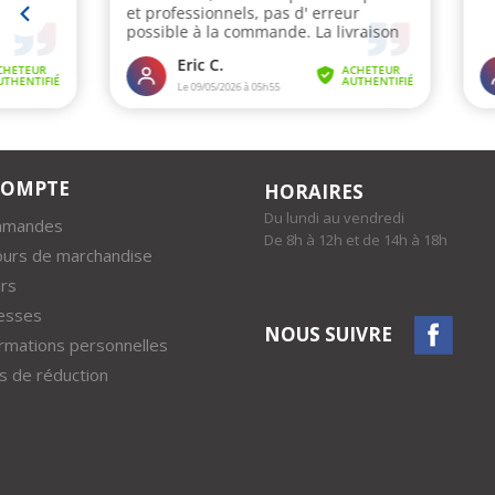
COMPTE
HORAIRES
Du lundi au vendredi
mmandes
De 8h à 12h et de 14h à 18h
ours de marchandise
rs
esses
NOUS SUIVRE
rmations personnelles
 de réduction