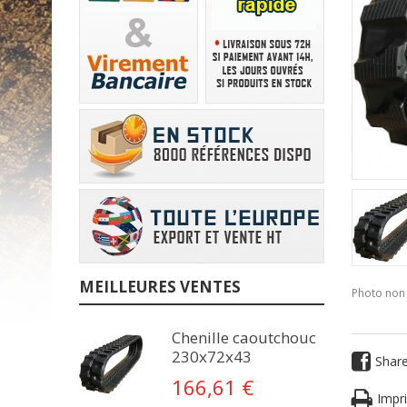
MEILLEURES VENTES
Photo non 
Chenille caoutchouc
230x72x43
Shar
166,61 €
Impri