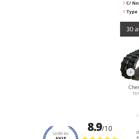
C/ No
Type 
30 a
Chenille...
Ch
157,79 €