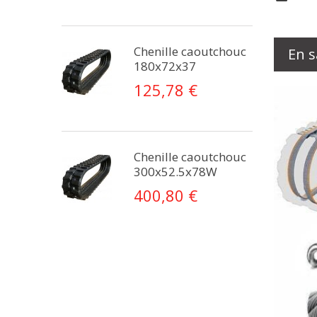
Chenille caoutchouc
En s
180x72x37
125,78 €
Chenille caoutchouc
300x52.5x78W
400,80 €