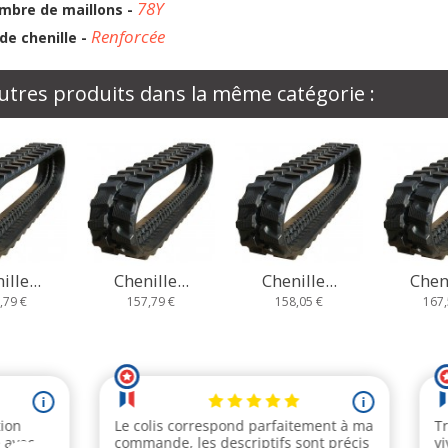
78Y
mbre de maillons -
Renforcée
de chenille -
utres produits dans la même catégorie :
enille...
Chenille...
Chenille...
Che
157,79 €
158,05 €
167,58 €
1