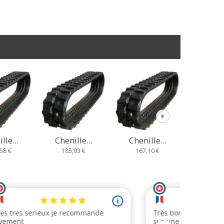
nille...
Chenille...
Chenille...
Che
85,93 €
167,10 €
235,67 €
23