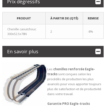
Prix dégressifs
PRODUIT
À PARTIR DE (QTÉ)
REMISE
Chenille caoutchouc
2
-8%
300x52.5x78N
En savoir plus
Les
chenilles renforcée
Eagle-
tracks
sont conçues selon les
procédés de production les plus
avancés pour vous apporter toujours
plus de satisfaction et de productivité
dans votre travail.
Garantie PRO Eagle-tracks