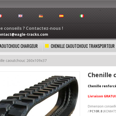
e conseils ? Contactez-nous !
ontact@eagle-tracks.com
 CAOUTCHOUC CHARGEUR
CHENILLE CAOUTCHOUC TRANSPORTEUR
ille caoutchouc 260x109x37
Chenille
Chenille renforc
Livraison GRATUI
Dimension conseil
/
PC10R.8
(KOMATS