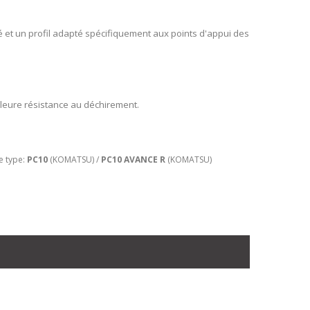
é et un profil adapté spécifiquement aux points d'appui des
leure résistance au déchirement.
e type:
PC10
(KOMATSU) /
PC10 AVANCE R
(KOMATSU)