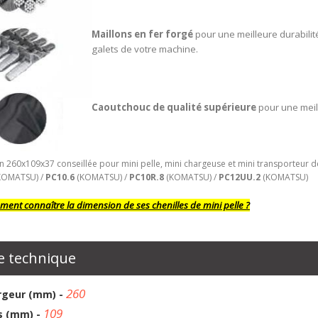
Maillons en fer forgé
pour une meilleure durabilit
galets de votre machine.
Caoutchouc de qualité supérieure
pour une meil
 260x109x37 conseillée pour mini pelle, mini chargeuse et mini transporteur d
KOMATSU) /
PC10.6
(KOMATSU) /
PC10R.8
(KOMATSU) /
PC12UU.2
(KOMATSU)
ent connaître la dimension de ses chenilles de mini pelle ?
e technique
260
rgeur (mm) -
109
s (mm) -