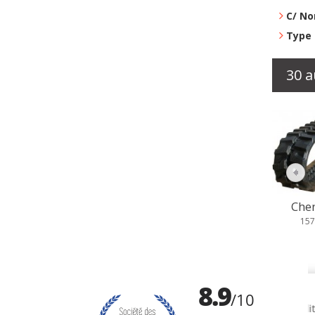
C/ No
Type 
30 a
Chenille...
Chen
157,79 €
15