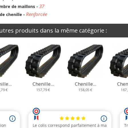
37
mbre de maillons -
Renforcée
de chenille -
utres produits dans la même catégorie :
ille...
Chenille...
Chenille...
Cheni
7,79 €
158,05 €
167,58 €
185