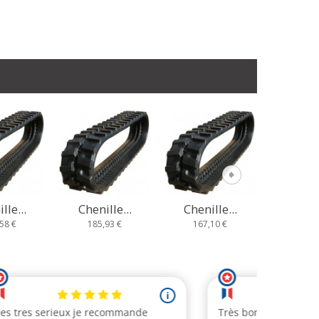
lle...
Chenille...
Chenille...
Cheni
,93 €
167,10 €
235,67 €
233,