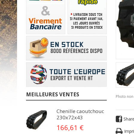
MEILLEURES VENTES
Photo non 
Chenille caoutchouc
230x72x43
Shar
166,61 €
Impri