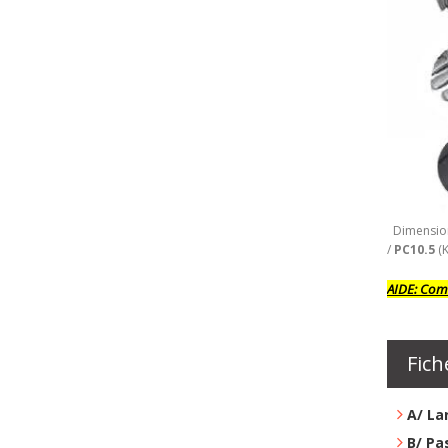
Dimension
/
PC10.5
(
AIDE:
Comm
Fich
A/ La
B/ Pa