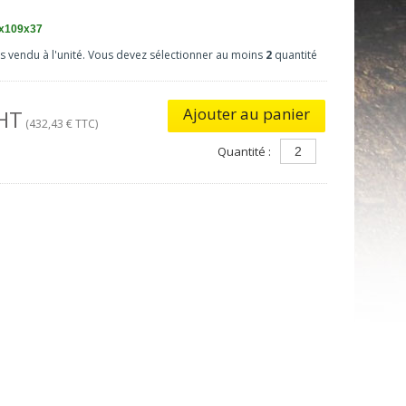
x109x37
as vendu à l'unité. Vous devez sélectionner au moins
2
quantité
Ajouter au panier
 HT
(432,43 € TTC)
Quantité :