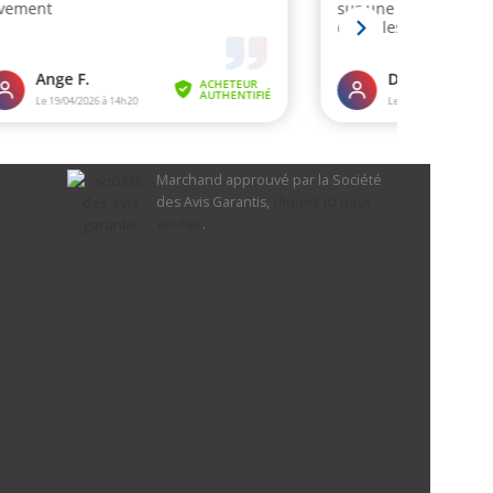
Marchand approuvé par la Société
des Avis Garantis,
cliquez ici pour
vérifier
.