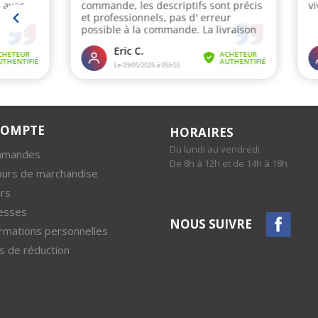
COMPTE
HORAIRES
Du lundi au vendredi
mmandes
De 8h à 12h et de 14h à 18h
ours de marchandise
rs
esses
NOUS SUIVRE
rmations personnelles
 de réduction