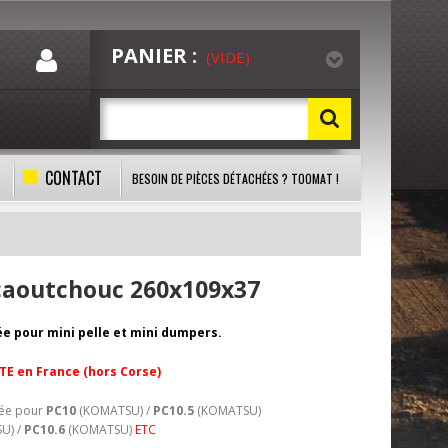
PANIER :
(VIDE)
CONTACT
BESOIN DE PIÈCES DÉTACHÉES ? TOOMAT !
 caoutchouc 260x109x37
ée pour mini pelle et mini dumpers.
TE en France (hors Corse)
lée pour
PC10
(KOMATSU) /
PC10.5
(KOMATSU)
U) /
PC10.6
(KOMATSU)
ETC