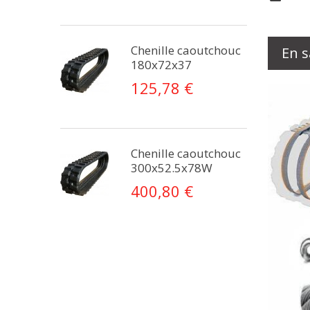
Chenille caoutchouc
En s
180x72x37
125,78 €
Chenille caoutchouc
300x52.5x78W
400,80 €