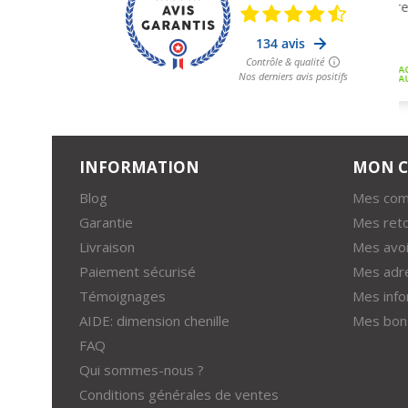
INFORMATION
MON 
Blog
Mes co
Garantie
Mes ret
Livraison
Mes avoi
Paiement sécurisé
Mes adr
Témoignages
Mes info
AIDE: dimension chenille
Mes bons
FAQ
Qui sommes-nous ?
Conditions générales de ventes