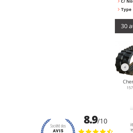
C/ No
Type 
30 a
Chenille...
Chen
157,79 €
157