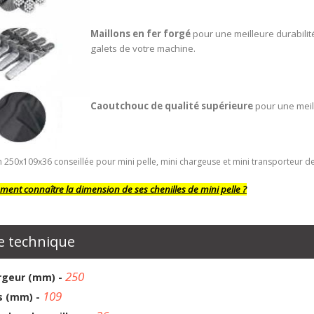
Maillons en fer forgé
pour une meilleure durabilit
galets de votre machine.
Caoutchouc de qualité supérieure
pour une meil
 250x109x36 conseillée pour mini pelle, mini chargeuse et mini transporteur d
ent connaître la dimension de ses chenilles de mini pelle ?
e technique
250
rgeur (mm) -
109
s (mm) -