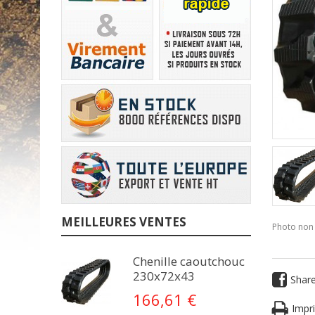
MEILLEURES VENTES
Photo non 
Chenille caoutchouc
230x72x43
Shar
166,61 €
Impri