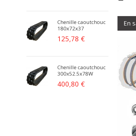
Chenille caoutchouc
En s
180x72x37
125,78 €
Chenille caoutchouc
300x52.5x78W
400,80 €