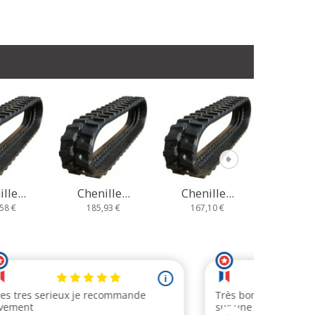
lle...
Chenille...
Chenille...
Cheni
,93 €
167,10 €
235,67 €
233,