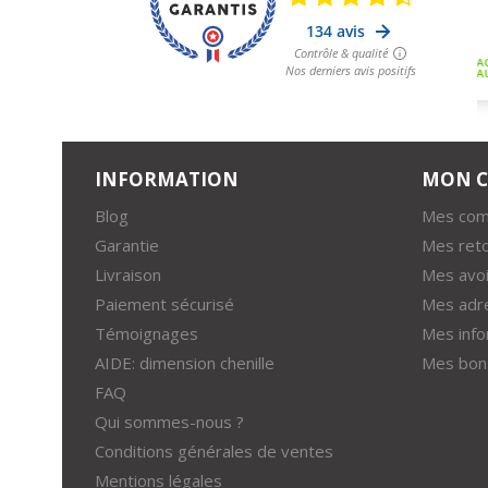
INFORMATION
MON 
Blog
Mes co
Garantie
Mes ret
Livraison
Mes avoi
Paiement sécurisé
Mes adr
Témoignages
Mes info
AIDE: dimension chenille
Mes bons
FAQ
Qui sommes-nous ?
Conditions générales de ventes
Mentions légales