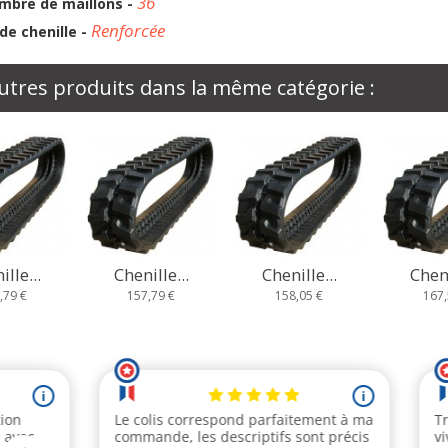
36
mbre de maillons -
Renforcée
de chenille -
utres produits dans la même catégorie :
ille...
Chenille...
Chenille...
Cheni
,79 €
158,05 €
167,58 €
185