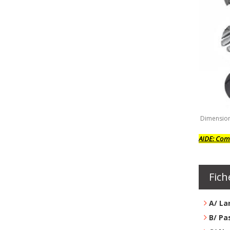
Dimension
AIDE:
Comm
Fich
A/ La
B/ Pa