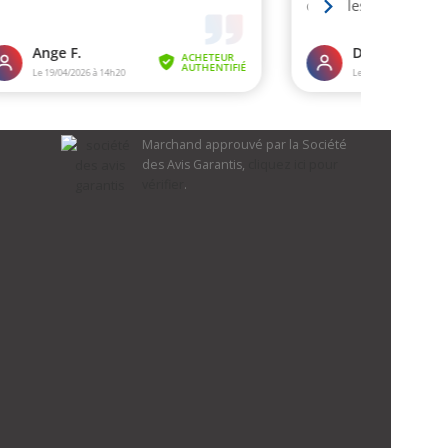
Marchand approuvé par la Société
des Avis Garantis,
cliquez ici pour
vérifier
.