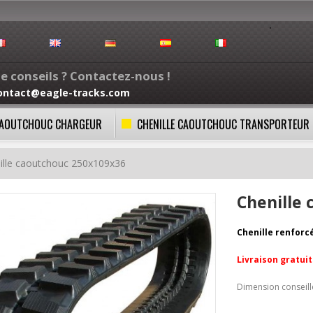
e conseils ? Contactez-nous !
ontact@eagle-tracks.com
 CAOUTCHOUC CHARGEUR
CHENILLE CAOUTCHOUC TRANSPORTEUR
ille caoutchouc 250x109x36
Chenille
Chenille renforc
Livraison gratui
Dimension conseil