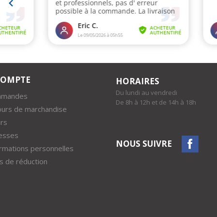
COMPTE
HORAIRES
Du lundi au vendredi
mmandes
De 8h à 12h et de 14h à 18h
ours de marchandise
rs
esses
NOUS SUIVRE
rmations personnelles
 de réduction