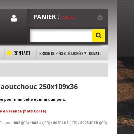
PANIER :
(VIDE)
CONTACT
BESOIN DE PIÈCES DÉTACHÉES ? TOOMAT !
 caoutchouc 250x109x36
ée pour mini pelle et mini dumpers.
te en France (hors Corse)
lée pour
802
(JCB) /
802.4
(JCB) /
802PLUS
(JCB) /
802SUPER
(JCB)