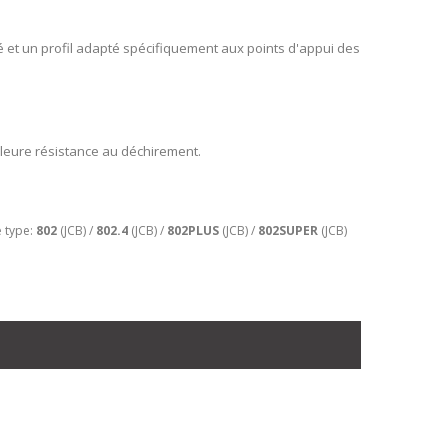
é et un profil adapté spécifiquement aux points d'appui des
leure résistance au déchirement.
e type:
802
(JCB) /
802.4
(JCB) /
802PLUS
(JCB) /
802SUPER
(JCB)