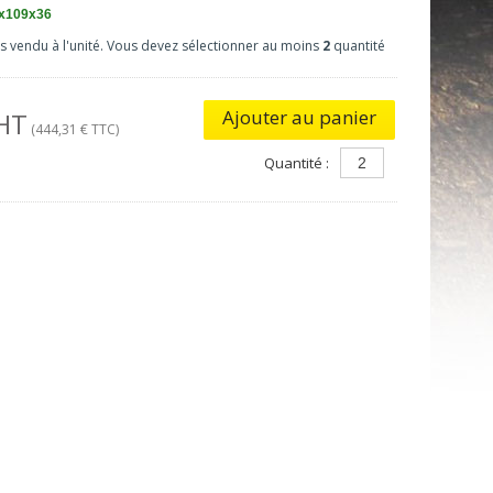
x109x36
as vendu à l'unité. Vous devez sélectionner au moins
2
quantité
Ajouter au panier
 HT
(444,31 € TTC)
Quantité :