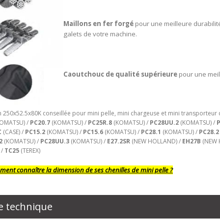
Maillons en fer forgé
pour une meilleure durabilit
galets de votre machine.
Caoutchouc de qualité supérieure
pour une meil
 250x52.5x80K conseillée pour mini pelle, mini chargeuse et mini transporteur 
OMATSU) /
PC20.7
(KOMATSU) /
PC25R.8
(KOMATSU) /
PC28UU.2
(KOMATSU) /
C
(CASE) /
PC15.2
(KOMATSU) /
PC15.6
(KOMATSU) /
PC28.1
(KOMATSU) /
PC28.2
2
(KOMATSU) /
PC28UU.3
(KOMATSU) /
E27.2SR
(NEW HOLLAND) /
EH27B
(NEW 
 /
TC25
(TEREX)
ent connaître la dimension de ses chenilles de mini pelle ?
e technique