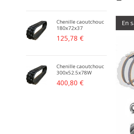
Chenille caoutchouc
En s
180x72x37
125,78 €
Chenille caoutchouc
300x52.5x78W
400,80 €