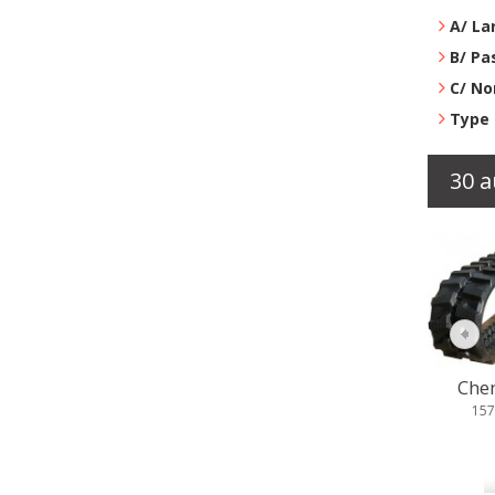
A/ La
B/ Pa
C/ No
Type 
30 a
Cheni
157