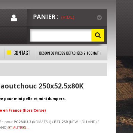
PANIER :
(VIDE)
CONTACT
BESOIN DE PIÈCES DÉTACHÉES ? TOOMAT !
 caoutchouc 250x52.5x80K
ée pour mini pelle et mini dumpers.
te en France (hors Corse)
lée pour
PC28UU.3
(KOMATSU) /
E27.2SR
(NEW HOLLAND) /
AND)
ET AUTRES …