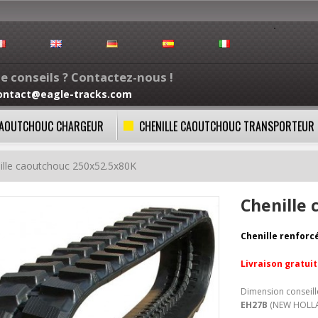
e conseils ? Contactez-nous !
ontact@eagle-tracks.com
 CAOUTCHOUC CHARGEUR
CHENILLE CAOUTCHOUC TRANSPORTEUR
ille caoutchouc 250x52.5x80K
Chenille
Chenille renforc
Livraison gratui
Dimension conseil
EH27B
(NEW HOLL