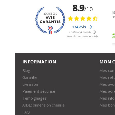
INFORMATION
MON 
Blog
Mes co
Garantie
Mes ret
Livraison
Mes avoi
Paiement sécurisé
Mes adr
Témoignages
Mes info
AIDE: dimension chenille
Mes bons
FAQ