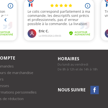
COMPTE
HORAIRES
Du lundi au vendredi
mmandes
De 8h à 12h et de 14h à 18h
ours de marchandise
rs
esses
NOUS SUIVRE
rmations personnelles
 de réduction