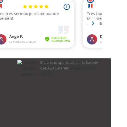
Marchand approuvé par la Société
des Avis Garantis,
cliquez ici pour
vérifier
.