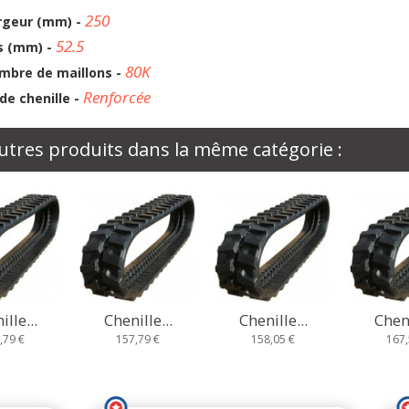
250
rgeur (mm) -
52.5
s (mm) -
80K
mbre de maillons -
Renforcée
de chenille -
utres produits dans la même catégorie :
lle...
Chenille...
Chenille...
Cheni
,79 €
158,05 €
167,58 €
185,