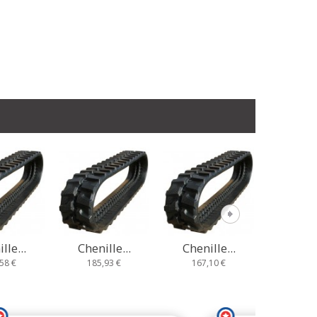
lle...
Chenille...
Chenille...
Chenil
93 €
167,10 €
235,67 €
233,