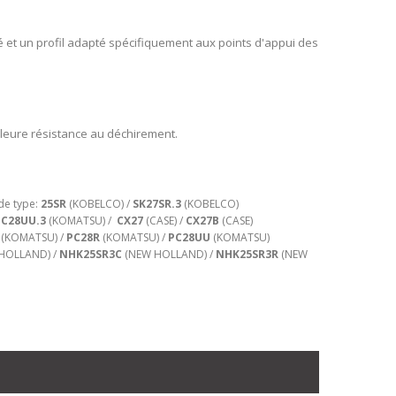
é et un profil adapté spécifiquement aux points d'appui des
leure résistance au déchirement.
de type:
25SR
(KOBELCO) /
SK27SR.3
(KOBELCO)
PC28UU.3
(KOMATSU) /
CX27
(CASE) /
CX27B
(CASE)
(KOMATSU) /
PC28R
(KOMATSU) /
PC28UU
(KOMATSU)
HOLLAND) /
NHK25SR3C
(NEW HOLLAND) /
NHK25SR3R
(NEW