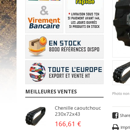
MEILLEURES VENTES
Photo non 
Chenille caoutchouc
230x72x43
Shar
166,61 €
Impri