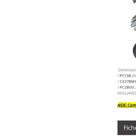
Dimension
/
PC15R
(K
/
CX27BM
/
PC28UU.
HOLLAND)
AIDE:
Comm
Fich