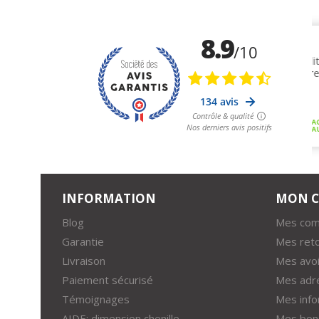
INFORMATION
MON 
Blog
Mes co
Garantie
Mes ret
Livraison
Mes avoi
Paiement sécurisé
Mes adr
Témoignages
Mes info
AIDE: dimension chenille
Mes bons