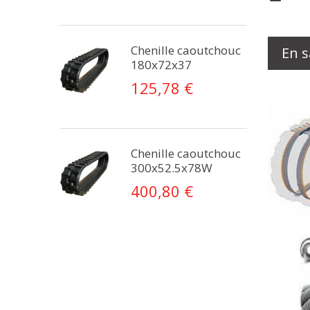
Chenille caoutchouc
En s
180x72x37
125,78 €
Chenille caoutchouc
300x52.5x78W
400,80 €