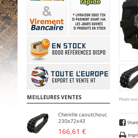
MEILLEURES VENTES
Photo non 
Chenille caoutchouc
230x72x43
Shar
166,61 €
Impri