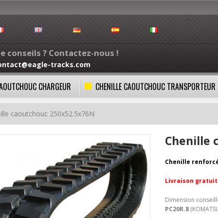
e conseils ? Contactez-nous !
ontact@eagle-tracks.com
 CAOUTCHOUC CHARGEUR
CHENILLE CAOUTCHOUC TRANSPORTEUR
ille caoutchouc 250x52.5x76N
Chenille
Chenille renforc
Livraison gratui
Dimension conseil
PC20R.8
(KOMATS