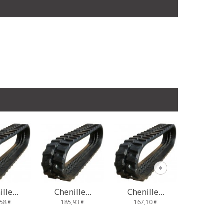
lle...
Chenille...
Chenille...
Chenil
93 €
167,10 €
235,67 €
233,