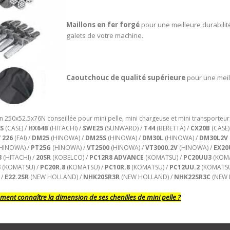
Maillons en fer forgé
pour une meilleure durabilit
galets de votre machine.
Caoutchouc de qualité supérieure
pour une meil
 250x52.5x76N conseillée pour mini pelle, mini chargeuse et mini transporteur
S
(CASE) /
HX64B
(HITACHI) /
SWE25
(SUNWARD) /
T44
(BERETTA) /
CX20B
(CASE)
/
226
(FAI) /
DM25
(HINOWA) /
DM25S
(HINOWA) /
DM30L
(HINOWA) /
DM30L2V
HINOWA) /
PT25G
(HINOWA) /
VT2500
(HINOWA) /
VT3000.2V
(HINOWA) /
EX20
3
(HITACHI) /
20SR
(KOBELCO) /
PC12R8 ADVANCE
(KOMATSU) /
PC20UU3
(KOM
3
(KOMATSU) /
PC20R.8
(KOMATSU) /
PC10R.8
(KOMATSU) /
PC12UU.2
(KOMATSU
 /
E22.2SR
(NEW HOLLAND) /
NHK20SR3R
(NEW HOLLAND) /
NHK22SR3C
(NEW 
ent connaître la dimension de ses chenilles de mini pelle ?