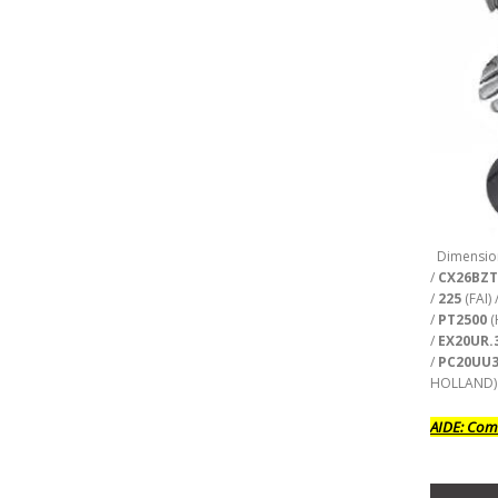
Dimension
/
CX26BZT
/
225
(FAI) 
/
PT2500
(
/
EX20UR.
/
PC20UU
HOLLAND)
AIDE:
Comm