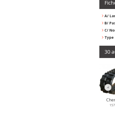
Fich
A/ La
B/ Pa
C/ No
Type 
30 a
Chenille...
Chen
157,79 €
157