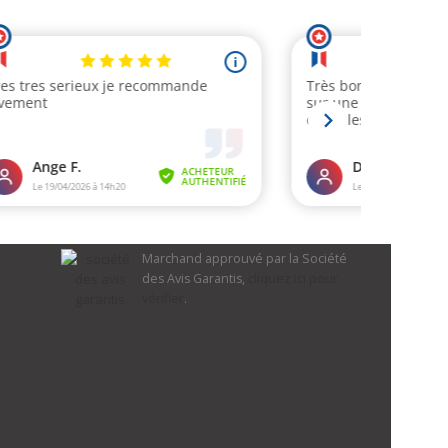
Marchand approuvé par la Société
des Avis Garantis,
cliquez ici pour
vérifier
.