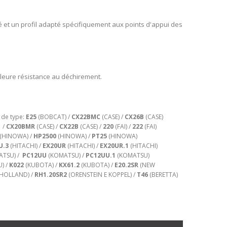
é et un profil adapté spécifiquement aux points d'appui des
leure résistance au déchirement.
 de type:
E25
(BOBCAT) /
CX22BMC
(CASE) /
CX26B
(CASE)
 /
CX20BMR
(CASE) /
CX22B
(CASE) /
220
(FAI) /
222
(FAI)
(HINOWA) /
HP2500
(HINOWA) /
PT25
(HINOWA)
U.3
(HITACHI) /
EX20UR
(HITACHI) /
EX20UR.1
(HITACHI)
ATSU) /
PC12UU
(KOMATSU) /
PC12UU.1
(KOMATSU)
) /
K022
(KUBOTA) /
KX61.2
(KUBOTA) /
E20.2SR
(NEW
HOLLAND) /
RH1.20SR2
(ORENSTEIN E KOPPEL) /
T46
(BERETTA)