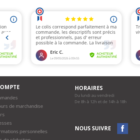
COMPTE
HORAIRES
Du lundi au vendredi
mmandes
De 8h à 12h et de 14h à 18h
ours de marchandise
rs
esses
NOUS SUIVRE
rmations personnelles
 de réduction