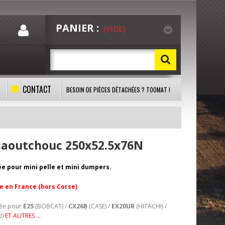
PANIER :
(VIDE)
CONTACT
BESOIN DE PIÈCES DÉTACHÉES ? TOOMAT !
 caoutchouc 250x52.5x76N
ée pour mini pelle et mini dumpers.
te en France (hors Corse)
lée pour
E25
(BOBCAT) /
CX26B
(CASE) /
EX20UR
(HITACHI) /
U)
ET AUTRES ...