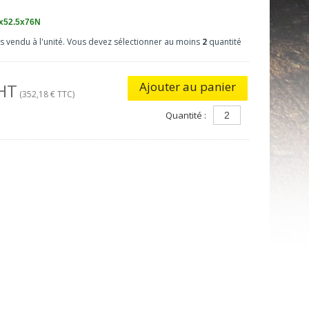
x52.5x76N
as vendu à l'unité. Vous devez sélectionner au moins
2
quantité
Ajouter au panier
 HT
(352,18 € TTC)
Quantité :