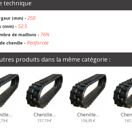
e technique
250
rgeur (mm) -
52.5
s (mm) -
76N
mbre de maillons -
Renforcée
de chenille -
utres produits dans la même catégorie :
ille...
Chenille...
Chenille...
Cheni
,79 €
158,05 €
167,58 €
185,