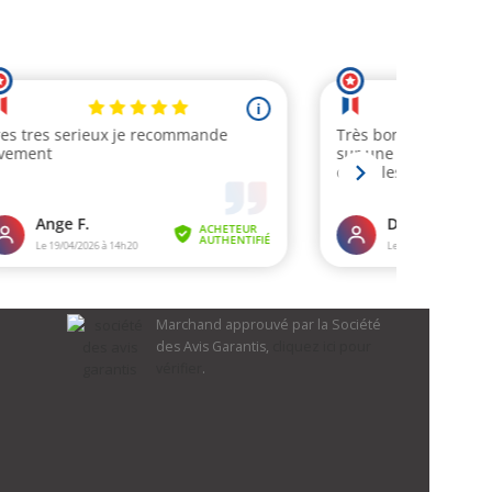
Marchand approuvé par la Société
des Avis Garantis,
cliquez ici pour
vérifier
.