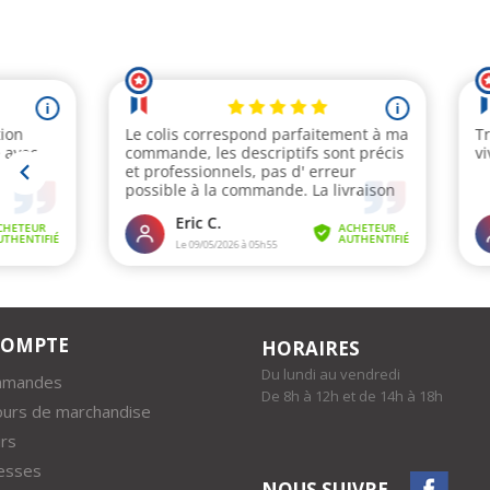
COMPTE
HORAIRES
Du lundi au vendredi
mmandes
De 8h à 12h et de 14h à 18h
ours de marchandise
rs
esses
NOUS SUIVRE