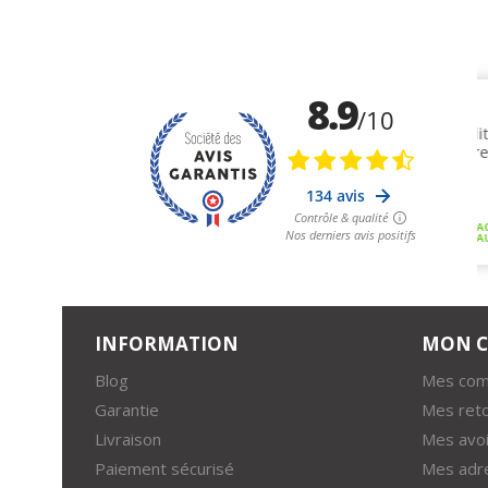
INFORMATION
MON 
Blog
Mes co
Garantie
Mes ret
Livraison
Mes avoi
Paiement sécurisé
Mes adr